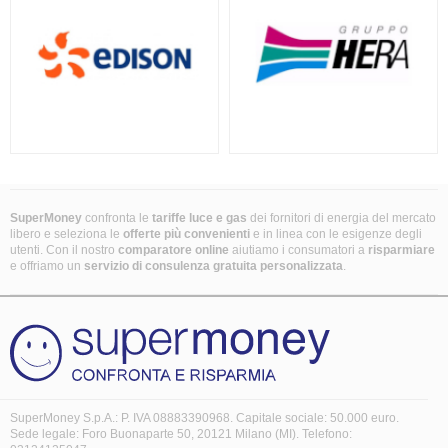
SuperMoney
confronta le
tariffe luce e gas
dei fornitori di energia del mercato
libero e seleziona le
offerte più convenienti
e in linea con le esigenze degli
utenti. Con il nostro
comparatore online
aiutiamo i consumatori a
risparmiare
e offriamo un
servizio di consulenza gratuita
personalizzata
.
SuperMoney S.p.A.: P. IVA 08883390968. Capitale sociale: 50.000 euro.
Sede legale: Foro Buonaparte 50, 20121 Milano (MI). Telefono: