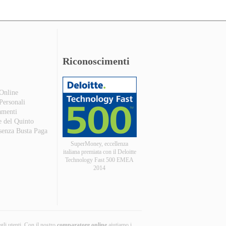
Riconoscimenti
 Online
 Personali
amenti
e del Quinto
 senza Busta Paga
SuperMoney, eccellenza
italiana premiata con il Deloitte
Technology Fast 500 EMEA
2014
egli utenti. Con il nostro
comparatore online
aiutiamo i