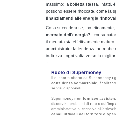
massimo: la bolletta stessa, infatti, 
possono essere ritoccate, come la spe
finanziamenti alle energie rinnovab
Cosa succederà se, ipoteticamente, 
mercato dell'energia
? I consumator
il mercato sia effettivamente maturo 
amministrate: la tendenza potrebbe d
indirizzati ogni volta verso la miglio
Ruolo di Supermoney
Il supporto offerto da Supermoney ri
consulenza commerciale
, finalizza
servizi disponibili.
Supermoney
non fornisce assisten
disservizi, problemi di rete o sull’imp
amministrativa successiva all’attivaz
canali ufficiali del fornitore o ope