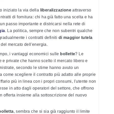
 iniziato la via della
liberalizzazione
attraverso
tratti di fornitura: chi ha già fatto una scelta e ha
un passo importante e districarsi nella rete di
gia
. La politica, sempre che non subentri qualche
radualmente i contratti definiti
di maggior tutela
 del mercato dell'energia.
empo, i vantaggi economici sulle
bollette
? Le
he e private che hanno scelto il mercato libero e
nistrate, secondo le stime hanno avuto un
a come scegliere il contratto più adatto alle proprie
fario più in linea con i propri consumi, l'utente non
esse in atto dagli operatori del settore, che offrono
n offerta insieme alla sottoscrizione del nuovo
bolletta
, sembra che si sia già raggiunto il limite