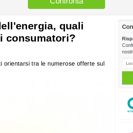
Confronta
ell'energia, quali
Con
 i consumatori?
Rispa
Confr
nostr
nti orientarsi tra le numerose offerte sul