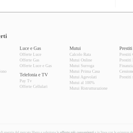
rti
Luce e Gas
Mutui
Prestiti
Offerte Luce
Calcolo Rata
Prestiti
Offerte Gas
Mutui Online
Prestiti
o
Offerte Luce e Gas
Mutui Surroga
Finanzi
fono
Mutui Prima Casa
Cession
Telefonia e TV
Mutui Agevolati
Prestiti
Pay Tv
Mutui al 100%
Offerte Cellulari
Mutui Ristrutturazione
i di energia del mercato libero e seleziona le
offerte più convenienti
e in linea con le esigenze d