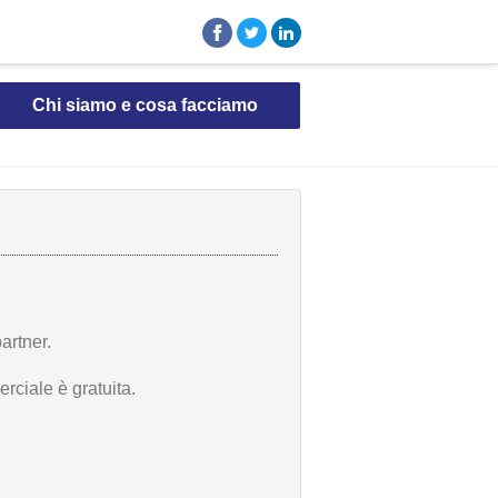
Chi siamo e cosa facciamo
artner.
rciale è gratuita.