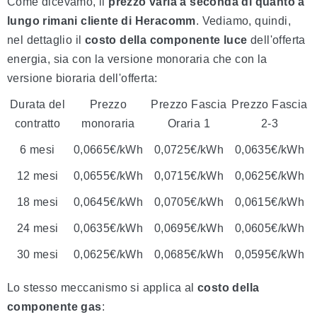
Come dicevamo, il
prezzo varia a seconda di quanto a
lungo rimani cliente di Heracomm
. Vediamo, quindi,
nel dettaglio il
costo della componente luce
dell'offerta
energia, sia con la versione monoraria che con la
versione bioraria dell'offerta:
Durata del
Prezzo
Prezzo Fascia
Prezzo Fascia
contratto
monoraria
Oraria 1
2-3
6 mesi
0,0665€/kWh
0,0725€/kWh
0,0635€/kWh
12 mesi
0,0655€/kWh
0,0715€/kWh
0,0625€/kWh
18 mesi
0,0645€/kWh
0,0705€/kWh
0,0615€/kWh
24 mesi
0,0635€/kWh
0,0695€/kWh
0,0605€/kWh
30 mesi
0,0625€/kWh
0,0685€/kWh
0,0595€/kWh
Lo stesso meccanismo si applica al
costo della
componente gas
: