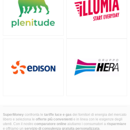
SuperMoney
confronta le
tariffe luce e gas
dei fornitori di energia del mercato
libero e seleziona le
offerte più convenienti
e in linea con le esigenze degli
utenti. Con il nostro
comparatore online
aiutiamo i consumatori a
risparmiare
e offriamo un
servizio di consulenza gratuita
personalizzata
.