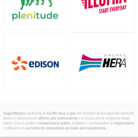
SuperMoney
confronta le
tariffe luce e gas
dei fornitori di energia del mercato
libero e seleziona le
offerte più convenienti
e in linea con le esigenze degli
utenti. Con il nostro
comparatore online
aiutiamo i consumatori a
risparmiare
e offriamo un
servizio di consulenza gratuita
personalizzata
.