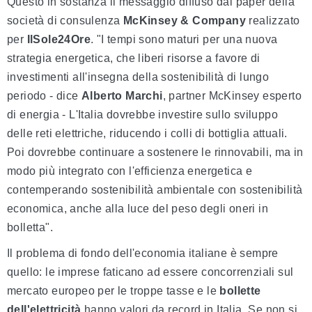
Questo in sostanza il messaggio diffuso dal paper della
società di consulenza
McKinsey & Company
realizzato
per
IlSole24Ore
. "I tempi sono maturi per una nuova
strategia energetica, che liberi risorse a favore di
investimenti all'insegna della sostenibilità di lungo
periodo - dice
Alberto Marchi
, partner McKinsey esperto
di energia - L'Italia dovrebbe investire sullo sviluppo
delle reti elettriche, riducendo i colli di bottiglia attuali.
Poi dovrebbe continuare a sostenere le rinnovabili, ma in
modo più integrato con l'efficienza energetica e
contemperando sostenibilità ambientale con sostenibilità
economica, anche alla luce del peso degli oneri in
bolletta".
Il problema di fondo dell'economia italiane è sempre
quello: le imprese faticano ad essere concorrenziali sul
mercato europeo per le troppe tasse e le
bollette
dell'elettricità
hanno valori da record in Italia. Se non si