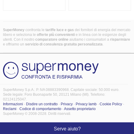
SuperMoney
confronta le
tariffe luce e gas
dei fornitori di energia del mercato
libero e seleziona le
offerte più convenienti
e in linea con le esigenze degli
utenti. Con il nostro
comparatore online
aiutiamo i consumatori a
risparmiare
e offriamo un
servizio di consulenza gratuita
personalizzata
.
SuperMoney S.p.A.: P. IVA 08883390968. Capitale sociale: 50.000 euro.
Sede legale: Foro Buonaparte 50, 20121 Milano (MI). Telefono:
02124125047.
Informazioni
-
Disdire un contratto
-
Privacy
-
Privacy Iamb
-
Cookie Policy
-
Reclami
-
Codice di comportamento
-
Assetto proprietario
SuperMoney © 2008-2028. Diritti riservati.
Serve aiuto?