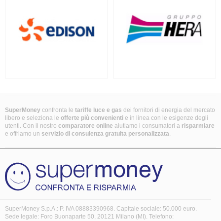
SuperMoney
confronta le
tariffe luce e gas
dei fornitori di energia del mercato
libero e seleziona le
offerte più convenienti
e in linea con le esigenze degli
utenti. Con il nostro
comparatore online
aiutiamo i consumatori a
risparmiare
e offriamo un
servizio di consulenza gratuita
personalizzata
.
SuperMoney S.p.A.: P. IVA 08883390968. Capitale sociale: 50.000 euro.
Sede legale: Foro Buonaparte 50, 20121 Milano (MI). Telefono: