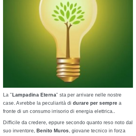
La "
Lampadina Eterna
" sta per arrivare nelle nostre
case. Avrebbe la peculiarità di
durare per sempre
a
fronte di un consumo irrisorio di energia elettrica..
Difficile da credere, eppure secondo quanto reso noto dal
suo inventore,
Benito Muros
, giovane tecnico in forza