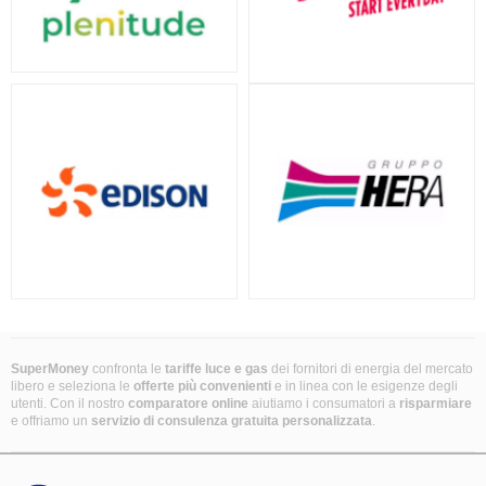
SuperMoney
confronta le
tariffe luce e gas
dei fornitori di energia del mercato
libero e seleziona le
offerte più convenienti
e in linea con le esigenze degli
utenti. Con il nostro
comparatore online
aiutiamo i consumatori a
risparmiare
e offriamo un
servizio di consulenza gratuita
personalizzata
.