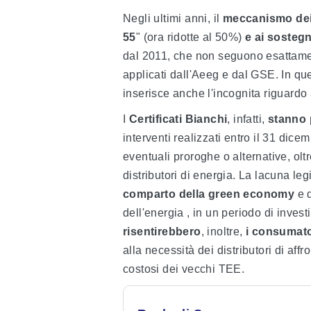
Negli ultimi anni, il
meccanismo dei 
55
" (ora ridotte al 50%)
e ai sosteg
dal 2011, che non seguono esattament
applicati dall'Aeeg e dal GSE. In qu
inserisce anche l'incognita riguardo
I
Certificati Bianchi
, infatti,
stanno 
interventi realizzati entro il 31 dic
eventuali proroghe o alternative, oltr
distributori di energia. La lacuna le
comparto della green economy
e d
dell'energia , in un periodo di investi
risentirebbero
, inoltre,
i consumato
alla necessità dei distributori di affr
costosi dei vecchi TEE.