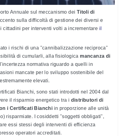
porto Annuale sul meccanismo dei
Titoli di
ccento sulla difficoltà di gestione dei diversi e
 cittadini per interventi volti a incrementare
il
iato i rischi di una "cannibalizzazione reciproca"
ibilità di cumularli, alla fisiologica
mancanza di
l'incertezza normativa riguardo a quelli in
casioni mancate per lo sviluppo sostenibile del
e estremamente elevati.
rtificati Bianchi, sono stati introdotti nel 2004 dal
re il risparmio energetico tra i
distributori di
on i Certificati Bianchi
in proporzione alle unità
o) risparmiate. I cosiddetti "soggetti obbligati",
are essi stessi degli interventi di efficienza
presso operatori accreditati.