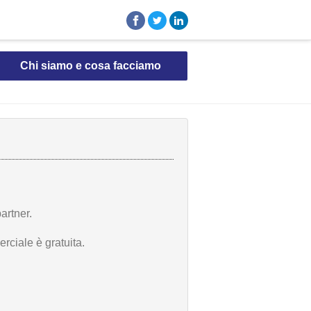
Chi siamo e cosa facciamo
artner.
rciale è gratuita.