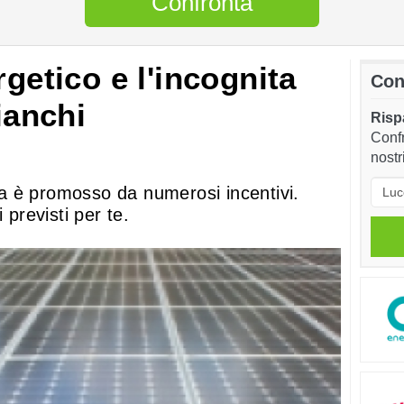
Confronta
rgetico e l'incognita
Con
ianchi
Rispa
Confr
nostr
lia è promosso da numerosi incentivi.
 previsti per te.