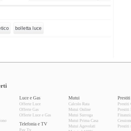
tico
bolletta luce
rti
Luce e Gas
Mutui
Prestiti
Offerte Luce
Calcolo Rata
Prestiti
Offerte Gas
Mutui Online
Prestiti
o
Offerte Luce e Gas
Mutui Surroga
Finanzi
fono
Mutui Prima Casa
Cession
Telefonia e TV
Mutui Agevolati
Prestiti
Pay Tv