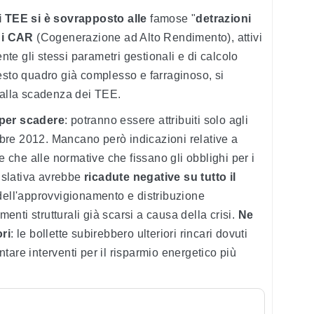
TEE si è sovrapposto alle
famose "
detrazioni
ni CAR
(Cogenerazione ad Alto Rendimento), attivi
e gli stessi parametri gestionali e di calcolo
esto quadro già complesso e farraginoso, si
 alla scadenza dei TEE.
per scadere
: potranno essere attribuiti solo agli
embre 2012. Mancano però indicazioni relative a
e che alle normative che fissano gli obblighi per i
gislativa avrebbe
ricadute negative su tutto il
ell'approvvigionamento e distribuzione
menti strutturali già scarsi a causa della crisi.
Ne
ri
: le bollette subirebbero ulteriori rincari dovuti
ontare interventi per il risparmio energetico più