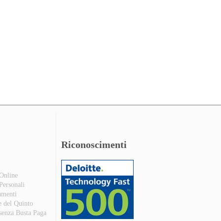
Riconoscimenti
 Online
 Personali
amenti
e del Quinto
 senza Busta Paga