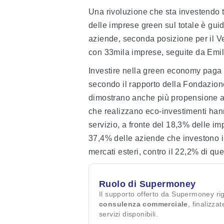
Una rivoluzione che sta investendo t
delle imprese green sul totale è gui
aziende, seconda posizione per il V
con 33mila imprese, seguite da Em
Investire nella green economy paga 
secondo il rapporto della Fondazione 
dimostrano anche più propensione all
che realizzano eco-investimenti hann
servizio, a fronte del 18,3% delle i
37,4% delle aziende che investono i
mercati esteri, contro il 22,2% di qu
Ruolo di Supermoney
Il supporto offerto da Supermoney ri
consulenza commerciale
, finalizza
servizi disponibili.