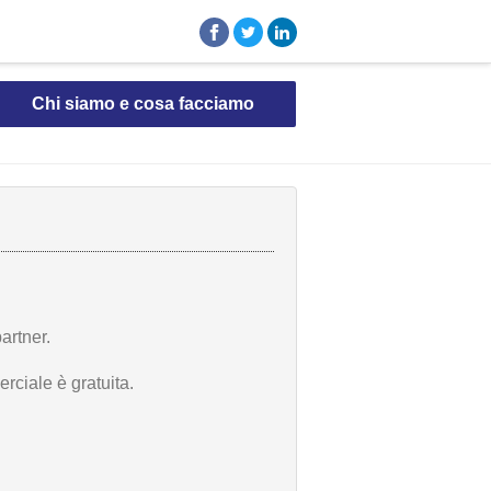
Chi siamo e cosa facciamo
artner.
rciale è gratuita.