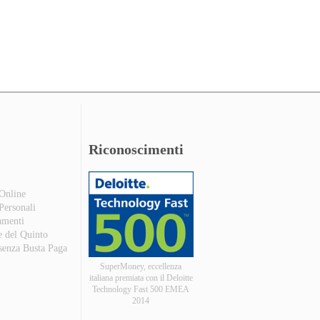
Riconoscimenti
 Online
 Personali
amenti
e del Quinto
 senza Busta Paga
SuperMoney, eccellenza
italiana premiata con il Deloitte
Technology Fast 500 EMEA
2014