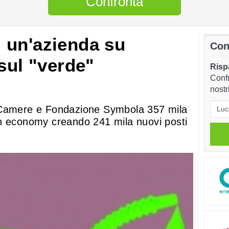
Confronta
 un'azienda su
Con
sul "verde"
Rispa
Confr
nostr
nCamere e Fondazione Symbola 357 mila
n economy creando 241 mila nuovi posti