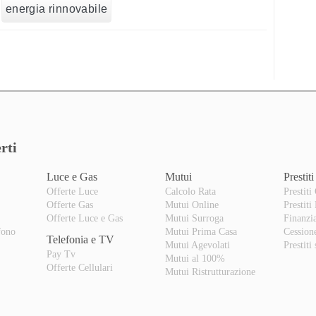
energia rinnovabile
rti
Luce e Gas
Mutui
Prestiti
Offerte Luce
Calcolo Rata
Prestiti
Offerte Gas
Mutui Online
Prestiti
o
Offerte Luce e Gas
Mutui Surroga
Finanzi
fono
Mutui Prima Casa
Cession
Telefonia e TV
Mutui Agevolati
Prestiti
Pay Tv
Mutui al 100%
Offerte Cellulari
Mutui Ristrutturazione