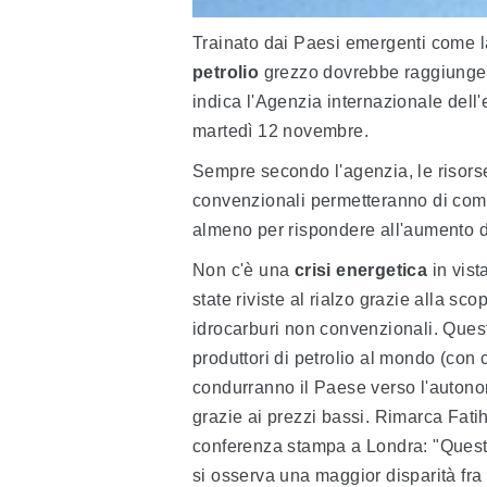
Trainato dai Paesi emergenti come la
petrolio
grezzo dovrebbe raggiungere
indica l'Agenzia internazionale dell
martedì 12 novembre.
Sempre secondo l'agenzia, le risorse
convenzionali permetteranno di compen
almeno per rispondere all'aumento d
Non c'è una
crisi energetica
in vist
state riviste al rialzo grazie alla sc
idrocarburi non convenzionali. Questi
produttori di petrolio al mondo (con ci
condurranno il Paese verso l'auton
grazie ai prezzi bassi. Rimarca Fatih
conferenza stampa a Londra: "Questo f
si osserva una maggior disparità fra g