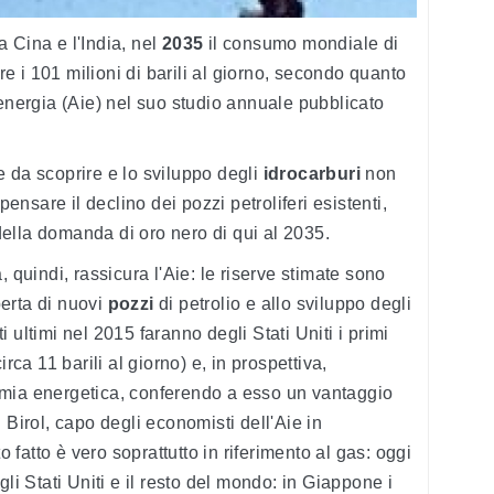
 Cina e l'India, nel
2035
il consumo mondiale di
 i 101 milioni di barili al giorno, secondo quanto
'energia (Aie) nel suo studio annuale pubblicato
 da scoprire e lo sviluppo degli
idrocarburi
non
sare il declino dei pozzi petroliferi esistenti,
ella domanda di oro nero di qui al 2035.
a, quindi, rassicura l'Aie: le riserve stimate sono
operta di nuovi
pozzi
di petrolio e allo sviluppo degli
 ultimi nel 2015 faranno degli Stati Uniti i primi
rca 11 barili al giorno) e, in prospettiva,
omia energetica, conferendo a esso un vantaggio
 Birol, capo degli economisti dell'Aie in
atto è vero soprattutto in riferimento al gas: oggi
li Stati Uniti e il resto del mondo: in Giappone i