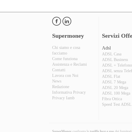
Supermoney
Servizi Offe
Chi siamo e cosa
Adsl
facciamo
ADSL Casa
Come funziona
ADSL Business
Assistenza e Reclami
ADSL + Telefon
Contatti
ADSL senza Tele
Lavora con Noi
ADSL Flat
News
ADSL 7 Mega
Redazione
ADSL 20 Mega
Informativa Privacy
ADSL 100 Mega
Privacy Iamb
Fibra Ottica
Speed Test ADSL
SuperMoney
confronta le
tariffe luce e gas
dei fornitor