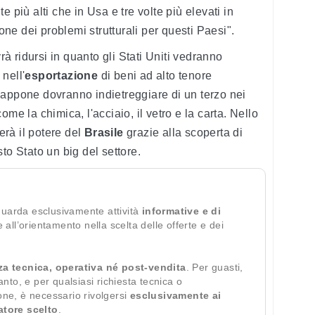
 più alti che in Usa e tre volte più elevati in
e dei problemi strutturali per questi Paesi".
vrà ridursi in quanto gli Stati Uniti vedranno
nell'
esportazione
di beni ad alto tenore
iappone dovranno indietreggiare di un terzo nei
me la chimica, l'acciaio, il vetro e la carta. Nello
rà il potere del
Brasile
grazie alla scoperta di
to Stato un big del settore.
guarda esclusivamente attività
informative e di
te all’orientamento nella scelta delle offerte e dei
za tecnica, operativa né post-vendita
. Per guasti,
ianto, e per qualsiasi richiesta tecnica o
ione, è necessario rivolgersi
esclusivamente ai
ratore scelto
.