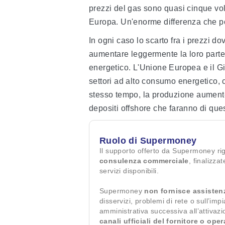
prezzi del gas sono quasi cinque volte
Europa. Un'enorme differenza che pon
In ogni caso lo scarto fra i prezzi do
aumentare leggermente la loro parte 
energetico. L'Unione Europea e il G
settori ad alto consumo energetico, co
stesso tempo, la produzione aumente
depositi offshore che faranno di ques
Ruolo di Supermoney
Il supporto offerto da Supermoney ri
consulenza commerciale
, finalizza
servizi disponibili.
Supermoney
non fornisce assisten
disservizi, problemi di rete o sull’imp
amministrativa successiva all’attivaz
canali ufficiali del fornitore o ope