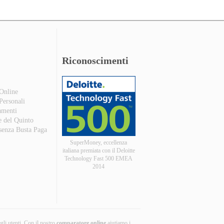
Riconoscimenti
 Online
 Personali
amenti
e del Quinto
 senza Busta Paga
SuperMoney, eccellenza
italiana premiata con il Deloitte
Technology Fast 500 EMEA
2014
egli utenti. Con il nostro
comparatore online
aiutiamo i