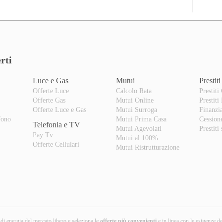
rti
Luce e Gas
Mutui
Prestiti
Offerte Luce
Calcolo Rata
Prestiti
Offerte Gas
Mutui Online
Prestiti
o
Offerte Luce e Gas
Mutui Surroga
Finanzi
fono
Mutui Prima Casa
Cession
Telefonia e TV
Mutui Agevolati
Prestiti
Pay Tv
Mutui al 100%
Offerte Cellulari
Mutui Ristrutturazione
i di energia del mercato libero e seleziona le
offerte più convenienti
e in linea con le esigenze d