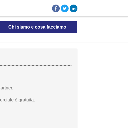
Chi siamo e cosa facciamo
artner.
rciale è gratuita.