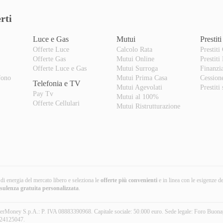
rti
Luce e Gas
Mutui
Prestiti
Offerte Luce
Calcolo Rata
Prestiti
Offerte Gas
Mutui Online
Prestiti
o
Offerte Luce e Gas
Mutui Surroga
Finanzi
fono
Mutui Prima Casa
Cession
Telefonia e TV
Mutui Agevolati
Prestiti
Pay Tv
Mutui al 100%
Offerte Cellulari
Mutui Ristrutturazione
i di energia del mercato libero e seleziona le
offerte più convenienti
e in linea con le esigenze d
nsulenza gratuita
personalizzata
.
erMoney S.p.A.: P. IVA 08883390968. Capitale sociale: 50.000 euro. Sede legale: Foro Buona
24125047.