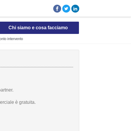
Chi siamo e cosa facciamo
ronto intervento
artner.
rciale è gratuita.