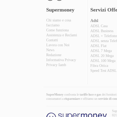
Supermoney
Servizi Offe
Chi siamo e cosa
Adsl
facciamo
ADSL Casa
Come funziona
ADSL Business
Assistenza e Reclami
ADSL + Telefon
Contatti
ADSL senza Tele
Lavora con Noi
ADSL Flat
News
ADSL 7 Mega
Redazione
ADSL 20 Mega
Informativa Privacy
ADSL 100 Mega
Privacy Iamb
Fibra Ottica
Speed Test ADSL
SuperMoney
confronta le
tariffe luce e gas
dei fornitor
consumatori a
risparmiare
e offriamo un
servizio di co
Sup
021