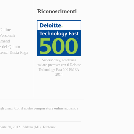
Riconoscimenti
 Online
 Personali
amenti
e del Quinto
 senza Busta Paga
SuperMoney, eccellenza
italiana premiata con il Deloitte
Technology Fast 500 EMEA
2014
egli utenti. Con il nostro
comparatore online
aiutiamo i
parte 50, 20121 Milano (MI). Telefono: