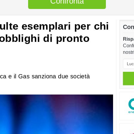
Confronta
ulte esemplari per chi
Con
 obblighi di pronto
Rispa
Confr
nostr
rica e il Gas sanziona due società