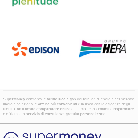
SuperMoney
confronta le
tariffe luce e gas
dei fornitori di energia del mercato
libero e seleziona le
offerte più convenienti
e in linea con le esigenze degli
utenti. Con il nostro
comparatore online
aiutiamo i consumatori a
risparmiare
e offriamo un
servizio di consulenza gratuita
personalizzata
.