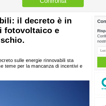
Confronta
ili: il decreto è in
Con
i fotovoltaico e
Rispa
Confr
ischio.
nostr
creto sulle energie rinnovabili sta
che teme per la mancanza di incentivi e