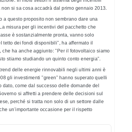
ione. In molti settori il sistema degli incentivi
 non si sa cosa accadrà dal primo gennaio 2013.
no a questo proposito non sembrano dare una
La misura per gli incentivi del pacchetto che
asse è sostanzialmente pronta, vanno solo
l tetto dei fondi disponibili", ha affermato il
, che ha anche aggiunto: "Per il fotovoltaico siamo
sto stiamo studiando un quinto conto energia".
trend delle energie rinnovabili negli ultimi anni è
008 gli investimenti "green" hanno superato quelli
sto dato, come dal successo delle domande del
overno si affretti a prendere delle decisioni sul
ese, perché si tratta non solo di un settore dalle
che un'importante occasione per il rispetto