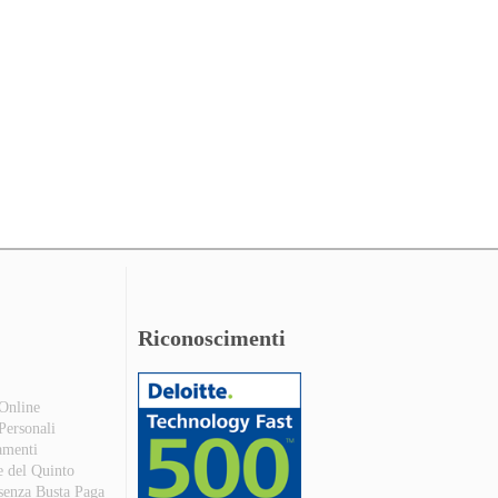
Riconoscimenti
 Online
 Personali
amenti
e del Quinto
 senza Busta Paga