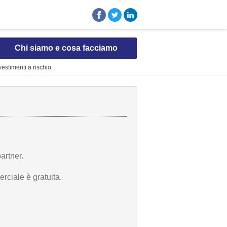
Chi siamo e cosa facciamo
vestimenti a rischio.
artner.
rciale è gratuita.