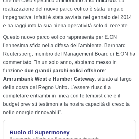
che nel caso specifico ammontano a
€1 miliardo
. La
realizzazione del nuovo parco eolico è stata lunga e
impegnativa, infatti è stata avviata nel gennaio del 2014
e ha raggiunto la sua piena operatività solo di recente.
Questo nuovo parco eolico rappresenta per E.ON
l'ennesima sfida nella difesa dell'ambiente. Bernhard
Reutersberg, membro del Management Board di E.ON ha
commentato: "In un solo anno, abbiamo messo in
funzione
due grandi parchi eolici offshore
:
Amrumbank West
e
Humber Gateway
, situato al largo
della costa del Regno Unito. L'essere riusciti a
completare entrambi in linea con le tempistiche e il
budget previsti testimonia la nostra capacità di crescita
nelle energie rinnovabili".
Ruolo di Supermoney
Il supporto offerto da Supermoney riguarda