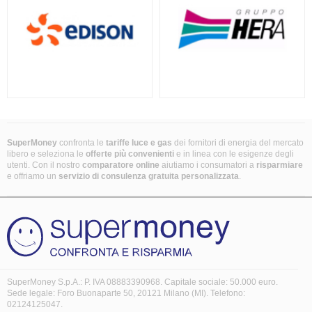
SuperMoney
confronta le
tariffe luce e gas
dei fornitori di energia del mercato
libero e seleziona le
offerte più convenienti
e in linea con le esigenze degli
utenti. Con il nostro
comparatore online
aiutiamo i consumatori a
risparmiare
e offriamo un
servizio di consulenza gratuita
personalizzata
.
SuperMoney S.p.A.: P. IVA 08883390968. Capitale sociale: 50.000 euro.
Sede legale: Foro Buonaparte 50, 20121 Milano (MI). Telefono:
02124125047.