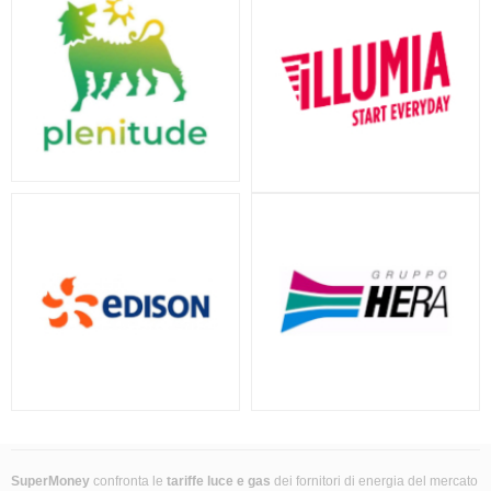
SuperMoney
confronta le
tariffe luce e gas
dei fornitori di energia del mercato