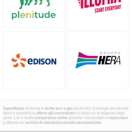
SuperMoney
confronta le
tariffe luce e gas
dei fornitori di energia del mercato
libero e seleziona le
offerte più convenienti
e in linea con le esigenze degli
utenti. Con il nostro
comparatore online
aiutiamo i consumatori a
risparmiare
e offriamo un
servizio di consulenza gratuita
personalizzata
.