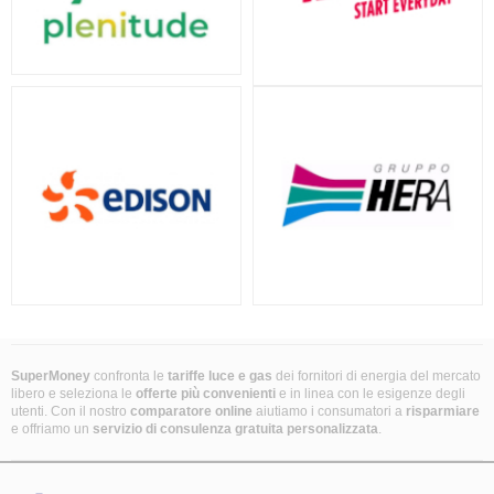
SuperMoney
confronta le
tariffe luce e gas
dei fornitori di energia del mercato
libero e seleziona le
offerte più convenienti
e in linea con le esigenze degli
utenti. Con il nostro
comparatore online
aiutiamo i consumatori a
risparmiare
e offriamo un
servizio di consulenza gratuita
personalizzata
.