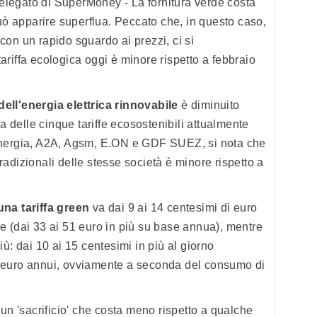
elegato di SuperMoney - La fornitura verde costa
può apparire superflua. Peccato che, in questo caso,
: con un rapido sguardo ai prezzi, ci si
riffa ecologica oggi è minore rispetto a febbraio
dell'energia elettrica rinnovabile
è diminuito
ia delle cinque tariffe ecosostenibili attualmente
Energia, A2A, Agsm, E.ON e GDF SUEZ, si nota che
 tradizionali delle stesse società è minore rispetto a
una tariffa green
va dai 9 ai 14 centesimi di euro
nale (dai 33 ai 51 euro in più su base annua), mentre
ù: dai 10 ai 15 centesimi in più al giorno
 54 euro annui, ovviamente a seconda del consumo di
un 'sacrificio' che costa meno rispetto a qualche