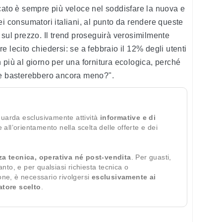
cato è sempre più veloce nel soddisfare la nuova e
ei consumatori italiani, al punto da rendere queste
 sul prezzo. Il trend proseguirà verosimilmente
 lecito chiedersi: se a febbraio il 12% degli utenti
 più al giorno per una fornitura ecologica, perché
ne basterebbero ancora meno?".
guarda esclusivamente attività
informative e di
te all’orientamento nella scelta delle offerte e dei
za tecnica, operativa né post-vendita
. Per guasti,
ianto, e per qualsiasi richiesta tecnica o
ione, è necessario rivolgersi
esclusivamente ai
ratore scelto
.