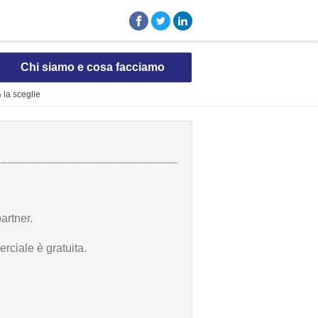
Chi siamo e cosa facciamo
% la sceglie
artner.
rciale è gratuita.