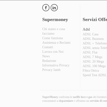
Supermoney
Servizi Offe
Chi siamo e cosa
Adsl
facciamo
ADSL Casa
Come funziona
ADSL Business
Assistenza e Reclami
ADSL + Telefon
Contatti
ADSL senza Tele
Lavora con Noi
ADSL Flat
News
ADSL 7 Mega
Redazione
ADSL 20 Mega
Informativa Privacy
ADSL 100 Mega
Privacy Iamb
Fibra Ottica
Speed Test ADSL
SuperMoney
confronta le
tariffe luce e gas
dei fornitor
consumatori a
risparmiare
e offriamo un
servizio di co