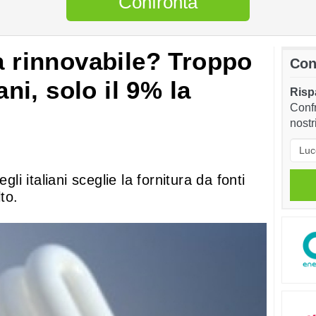
Confronta
ca rinnovabile? Troppo
Con
ani, solo il 9% la
Rispa
Confr
nostr
gli italiani sceglie la fornitura da fonti
to.