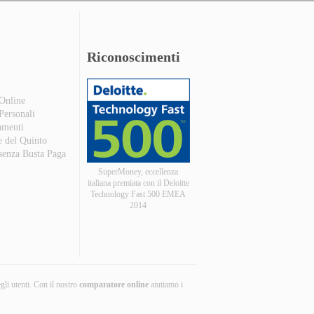
Riconoscimenti
 Online
 Personali
amenti
e del Quinto
 senza Busta Paga
SuperMoney, eccellenza
italiana premiata con il Deloitte
Technology Fast 500 EMEA
2014
egli utenti. Con il nostro
comparatore online
aiutiamo i