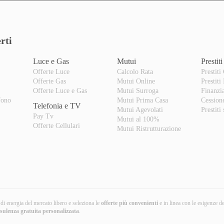
rti
Luce e Gas
Mutui
Prestiti
Offerte Luce
Calcolo Rata
Prestiti
Offerte Gas
Mutui Online
Prestiti
o
Offerte Luce e Gas
Mutui Surroga
Finanzi
fono
Mutui Prima Casa
Cession
Telefonia e TV
Mutui Agevolati
Prestiti
Pay Tv
Mutui al 100%
Offerte Cellulari
Mutui Ristrutturazione
i di energia del mercato libero e seleziona le
offerte più convenienti
e in linea con le esigenze d
nsulenza gratuita
personalizzata
.