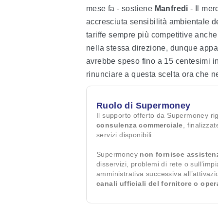
mese fa - sostiene
Manfredi
- Il mer
accresciuta sensibilità ambientale d
tariffe sempre più competitive anche
nella stessa direzione, dunque appare
avrebbe speso fino a 15 centesimi in
rinunciare a questa scelta ora che 
Ruolo di Supermoney
Il supporto offerto da Supermoney ri
consulenza commerciale
, finalizza
servizi disponibili.
Supermoney
non fornisce assisten
disservizi, problemi di rete o sull’imp
amministrativa successiva all’attivaz
canali ufficiali del fornitore o ope