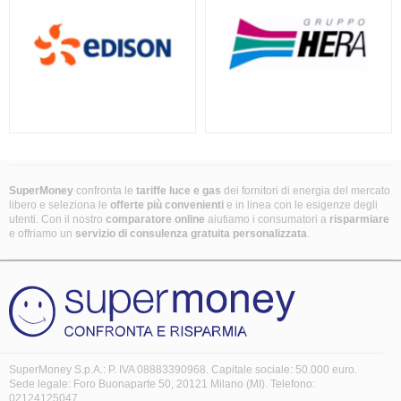
SuperMoney
confronta le
tariffe luce e gas
dei fornitori di energia del mercato
libero e seleziona le
offerte più convenienti
e in linea con le esigenze degli
utenti. Con il nostro
comparatore online
aiutiamo i consumatori a
risparmiare
e offriamo un
servizio di consulenza gratuita
personalizzata
.
SuperMoney S.p.A.: P. IVA 08883390968. Capitale sociale: 50.000 euro.
Sede legale: Foro Buonaparte 50, 20121 Milano (MI). Telefono:
02124125047.