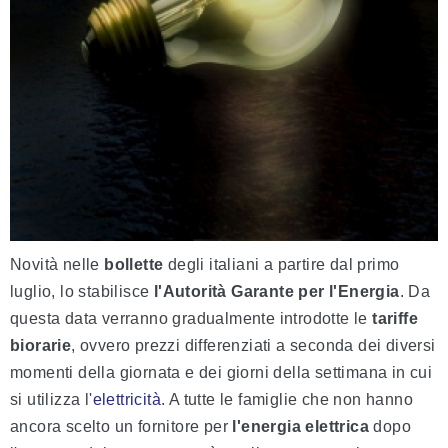
Novità nelle
bollette
degli italiani a partire dal primo
luglio, lo stabilisce
l'Autorità Garante per l'Energia
. Da
questa data verranno gradualmente introdotte le
tariffe
biorarie
, ovvero prezzi differenziati a seconda dei diversi
momenti della giornata e dei giorni della settimana in cui
si utilizza l'
elettricità
. A tutte le famiglie che non hanno
ancora scelto un fornitore per
l'energia elettrica
dopo