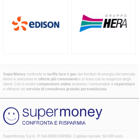
SuperMoney
confronta le
tariffe luce e gas
dei fornitori di energia del mercato
libero e seleziona le
offerte più convenienti
e in linea con le esigenze degli
utenti. Con il nostro
comparatore online
aiutiamo i consumatori a
risparmiare
e offriamo un
servizio di consulenza gratuita
personalizzata
.
SuperMoney S.p.A.: P. IVA 08883390968. Capitale sociale: 50.000 euro.