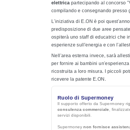
elettrica
partecipando al concorso "V
compilando e consegnando presso gli 
L'iniziativa di E.ON è poi quest'ann
predisposizione di due aree pensate 
ospiterà uno staff di educatrici che i
esperienze sull'energia e con l'alles
Nell'area esterna invece, sarà allest
per fornire ai bambini un'esperienza
ricostruita a loro misura. I piccoli p
ricevere la patente E.ON.
Ruolo di Supermoney
Il supporto offerto da Supermoney ri
consulenza commerciale
, finalizza
servizi disponibili.
Supermoney
non fornisce assisten