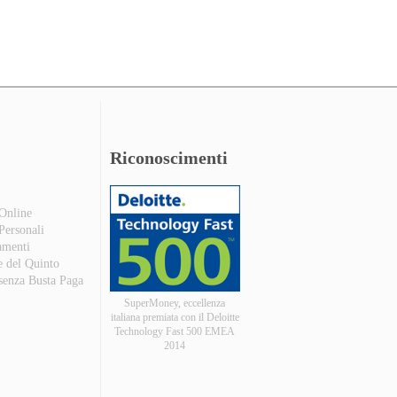
Riconoscimenti
 Online
 Personali
amenti
e del Quinto
 senza Busta Paga
SuperMoney, eccellenza
italiana premiata con il Deloitte
Technology Fast 500 EMEA
2014