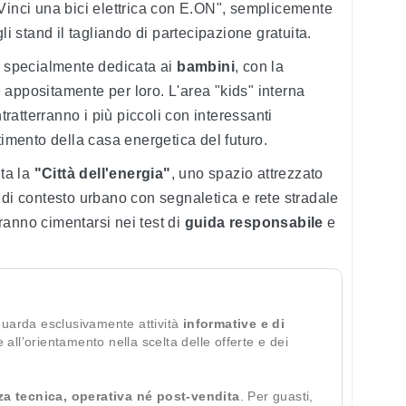
inci una bici elettrica con E.ON", semplicemente
stand il tagliando di partecipazione gratuita.
o specialmente dedicata ai
bambini
, con la
appositamente per loro. L'area "kids" interna
ntratterranno i più piccoli con interessanti
timento della casa energetica del futuro.
ita la
"Città dell'energia"
, uno spazio attrezzato
 di contesto urbano con segnaletica e rete stradale
otranno cimentarsi nei test di
guida responsabile
e
guarda esclusivamente attività
informative e di
te all’orientamento nella scelta delle offerte e dei
za tecnica, operativa né post-vendita
. Per guasti,