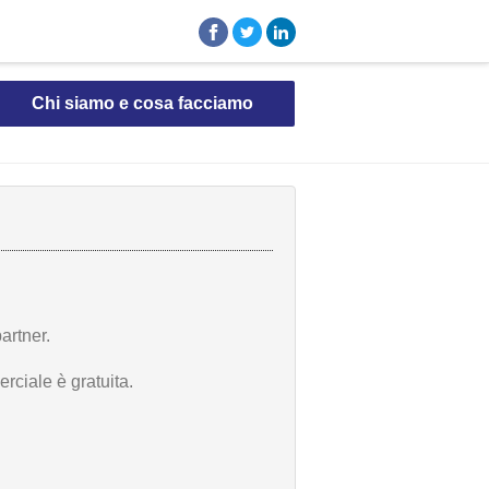
Chi siamo e cosa facciamo
artner.
rciale è gratuita.