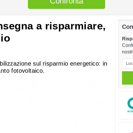
Confronta
nsegna a risparmiare,
Con
lio
Rispa
Confr
nostr
ilizzazione sul risparmio energetico: in
anto fotovoltaico.