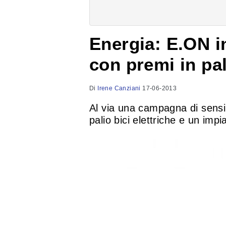
Energia: E.ON i
con premi in pa
Di
Irene Canziani
17-06-2013
Al via una campagna di sensib
palio bici elettriche e un impi