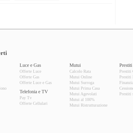
rti
Luce e Gas
Mutui
Prestiti
Offerte Luce
Calcolo Rata
Prestiti
Offerte Gas
Mutui Online
Prestiti
o
Offerte Luce e Gas
Mutui Surroga
Finanzi
fono
Mutui Prima Casa
Cession
Telefonia e TV
Mutui Agevolati
Prestiti
Pay Tv
Mutui al 100%
Offerte Cellulari
Mutui Ristrutturazione