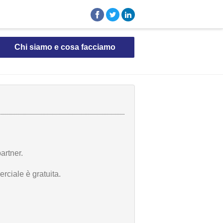
Chi siamo e cosa facciamo
artner.
rciale è gratuita.