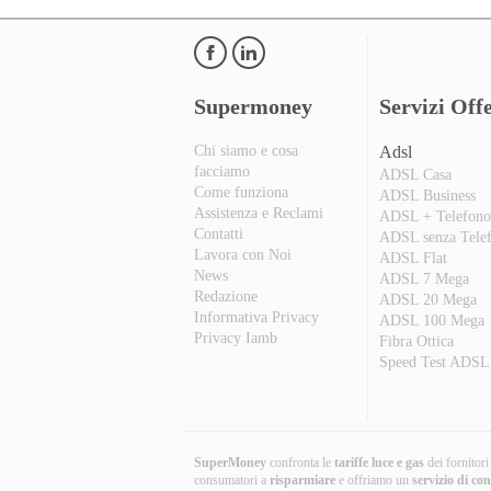
Supermoney
Servizi Offe
Chi siamo e cosa
Adsl
facciamo
ADSL Casa
Come funziona
ADSL Business
Assistenza e Reclami
ADSL + Telefon
Contatti
ADSL senza Tele
Lavora con Noi
ADSL Flat
News
ADSL 7 Mega
Redazione
ADSL 20 Mega
Informativa Privacy
ADSL 100 Mega
Privacy Iamb
Fibra Ottica
Speed Test ADSL
SuperMoney
confronta le
tariffe luce e gas
dei fornitor
consumatori a
risparmiare
e offriamo un
servizio di co