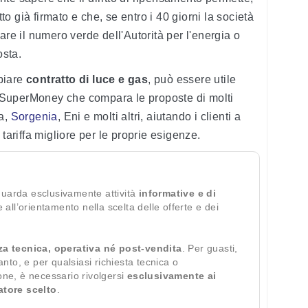
tto già firmato e che, se entro i 40 giorni la società
are il numero verde dell'Autorità per l'energia o
osta.
biare
contratto di luce e gas
, può essere utile
di SuperMoney che compara le proposte di molti
ia,
Sorgenia
, Eni e molti altri, aiutando i clienti a
tariffa migliore per le proprie esigenze.
guarda esclusivamente attività
informative e di
te all’orientamento nella scelta delle offerte e dei
za tecnica, operativa né post-vendita
. Per guasti,
ianto, e per qualsiasi richiesta tecnica o
ione, è necessario rivolgersi
esclusivamente ai
ratore scelto
.