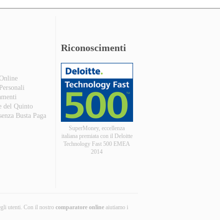
Riconoscimenti
 Online
 Personali
amenti
e del Quinto
 senza Busta Paga
SuperMoney, eccellenza
italiana premiata con il Deloitte
Technology Fast 500 EMEA
2014
egli utenti. Con il nostro
comparatore online
aiutiamo i