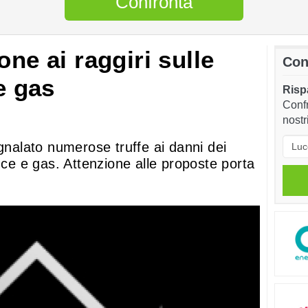
Confronta
one ai raggiri sulle
Con
 e gas
Rispa
Confr
nostr
egnalato numerose truffe ai danni dei
luce e gas. Attenzione alle proposte porta