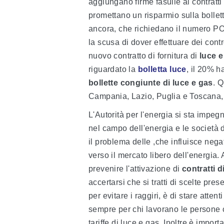
aggiungano firme fasulle ai contratti
promettano un risparmio sulla bollett
ancora, che richiedano il numero POD
la scusa di dover effettuare dei contr
nuovo contratto di fornitura di
luce e
riguardato la
bolletta luce
, il 20% h
bollette congiunte di luce e gas
. Q
Campania, Lazio, Puglia e Toscana,
L'Autorità per l'energia si sta impe
nel campo dell'energia e le società 
il problema delle ,che influisce neg
verso il mercato libero dell'energi
prevenire l'attivazione di
contratti d
accertarsi che si tratti di scelte pre
per evitare i raggiri, è di stare atten
sempre per chi lavorano le persone c
tariffe di luce e gas. Inoltre è impor