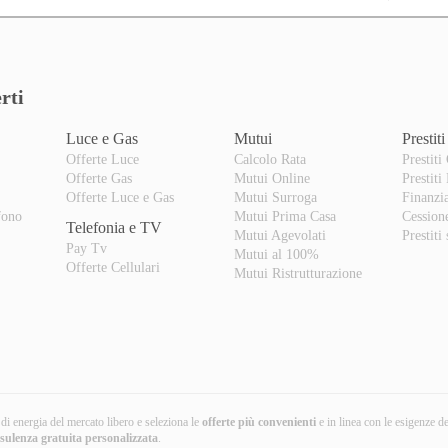
rti
Luce e Gas
Mutui
Prestiti
Offerte Luce
Calcolo Rata
Prestiti
Offerte Gas
Mutui Online
Prestiti
o
Offerte Luce e Gas
Mutui Surroga
Finanzi
fono
Mutui Prima Casa
Cession
Telefonia e TV
Mutui Agevolati
Prestiti
Pay Tv
Mutui al 100%
Offerte Cellulari
Mutui Ristrutturazione
i di energia del mercato libero e seleziona le
offerte più convenienti
e in linea con le esigenze d
nsulenza gratuita
personalizzata
.