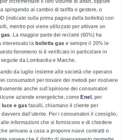
 per incrementare il loro volume di affari, oppure
a spingendo al cambio di tariffa o gestore, o
 (indicato sulla prima pagina della bolletta) con
olli, mentre poi viene utilizzato per attivare un
 gas
. La maggior parte dei reclami (60%) ha
a interessato la
bolletta gas
e sempre il 20% le
uesto fenomeno si è verificato in particolare in
 seguite da Lombardia e Marche.
gnando da luglio insieme alle società che operano
dei consumatori per trovare dei metodi per risolvere
ativamente anche sull'opinione dei consumatori
a. Alcune aziende energetiche, come
Enel
, per
i luce e gas
fasulli, chiamano il cliente per
se davvero dall'utente. Per i consumatori il consiglio,
ti alle informazioni che si forniscono e di chiedere
he arrivano a casa a proporre nuovi contratti o
tante sapere che il diritto di ripensamento permette,