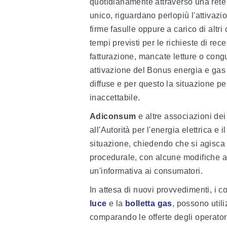
quotidianamente attraverso una rete 
unico, riguardano perlopiù l'attivazi
firme fasulle oppure a carico di altri
tempi previsti per le richieste di rece
fatturazione, mancate letture o cong
attivazione del Bonus energia e gas pe
diffuse e per questo la situazione pe
inaccettabile.
Adiconsum
e altre associazioni d
all'Autorità per l'energia elettrica e
situazione, chiedendo che si agisca in
procedurale, con alcune modifiche a
un'informativa ai consumatori.
In attesa di nuovi provvedimenti, i 
luce
e la
bolletta gas
, possono util
comparando le offerte degli operatori