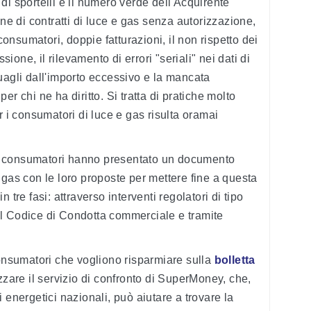
di sportelli e il numero verde dell'Acquirente
one di contratti di luce e gas senza autorizzazione,
 consumatori, doppie fatturazioni, il non rispetto dei
ssione, il rilevamento di errori "seriali" nei dati di
uagli dall'importo eccessivo e la mancata
r chi ne ha diritto. Si tratta di pratiche molto
r i consumatori di luce e gas risulta oramai
ei consumatori hanno presentato un documento
 il gas con le loro proposte per mettere fine a questa
 tre fasi: attraverso interventi
regolatori di tipo
l Codice di Condotta commerciale e tramite
consumatori che vogliono risparmiare sulla
bolletta
izzare il servizio di confronto di SuperMoney, che,
 energetici nazionali, può aiutare a trovare la