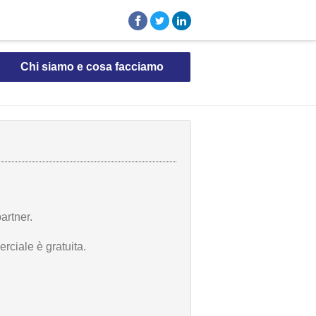
Chi siamo e cosa facciamo
artner.
rciale è gratuita.