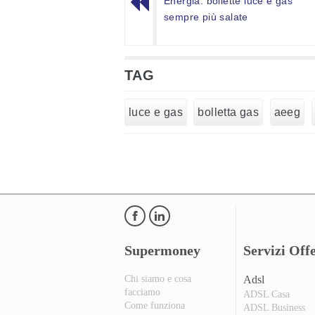
Energia: bollette luce e gas
sempre più salate
TAG
luce e gas
bolletta gas
aeeg
Supermoney
Servizi Offe
Chi siamo e cosa
Adsl
facciamo
ADSL Casa
Come funziona
ADSL Business