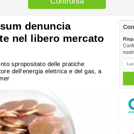
Confronta
nsum denuncia
Con
te nel libero mercato
Rispa
Confr
nostr
to spropositato delle pratiche
ore dell'energia elettrica e del gas, a
 mer