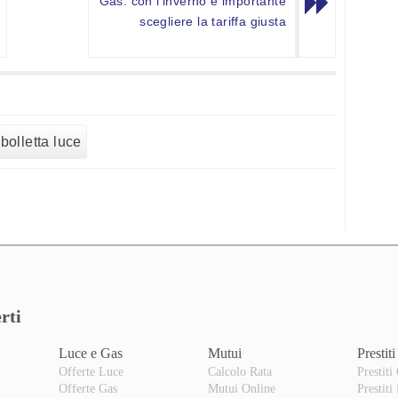
Gas: con l'inverno è importante
scegliere la tariffa giusta
bolletta luce
rti
Luce e Gas
Mutui
Prestiti
Offerte Luce
Calcolo Rata
Prestiti
Offerte Gas
Mutui Online
Prestiti