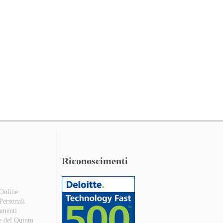
Riconoscimenti
 Online
 Personali
amenti
e del Quinto