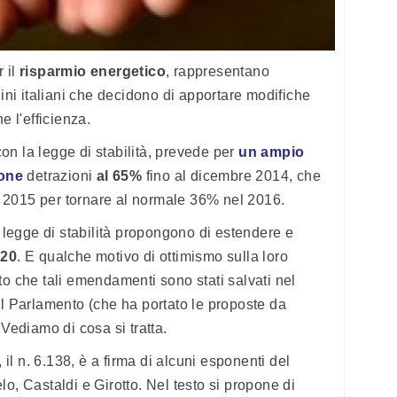
 il
risparmio energetico
, rappresentano
dini italiani che decidono di apportare modifiche
e l'efficienza.
n la legge di stabilità, prevede per
un ampio
ione
detrazioni
al 65%
fino al dicembre 2014, che
 2015 per tornare al normale 36% nel 2016.
 legge di stabilità propongono di estendere e
020
. E qualche motivo di ottimismo sulla loro
to che tali emendamenti sono stati salvati nel
al Parlamento (che ha portato le proposte da
 Vediamo di cosa si tratta.
 il n. 6.138, è a firma di alcuni esponenti del
o, Castaldi e Girotto. Nel testo si propone di