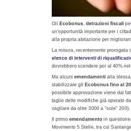
Gli
Ecobonus
,
detrazioni fiscali
per
un'opportunità importante per i citta
alla propria abitazione per migliorarn
La misura, recentemente prorogata co
elenco di interventi di riqualificaz
dovrebbero scendere poi al 40% nel
Ma alcuni
emendamenti
alla stessa
stabilizzare gli
Ecobonus fino al 2
possibile approvazione viene dal fat
taglio delle modifiche già operato d
vagliare da oltre 3000 a "sole" 200).
Il primo
emendamento
in questione,
Movimento 5 Stelle, tra cui Santangel