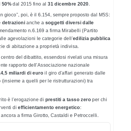
al 50%
dal 2015 fino al
31 dicembre 2020
.
gioco", poi, è il 6.154, sempre proposto dal M5S:
e
detrazioni
anche a
soggetti diversi dalle
endamento n.6.169 a firma Mirabelli (Partito
le agevolazioni le categorie dell'
edilizia pubblica
zie di abitazione a proprietà indivisa.
 centro del dibattito, essendosi rivelati una misura
cente rapporto dell'Associazione nazionale
14,5 miliardi di euro
il giro d'affari generato dalle
(insieme a quelli per le ristrutturazioni) tra
rito è l'erogazione di
prestiti a tasso zero
per chi
rventi di
efficientamento energetico
:
 ancora a firma Girotto, Castaldi e Petroccelli.