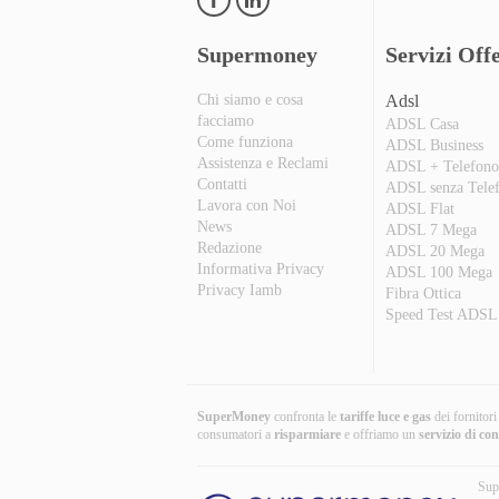
Supermoney
Servizi Offe
Chi siamo e cosa
Adsl
facciamo
ADSL Casa
Come funziona
ADSL Business
Assistenza e Reclami
ADSL + Telefon
Contatti
ADSL senza Tele
Lavora con Noi
ADSL Flat
News
ADSL 7 Mega
Redazione
ADSL 20 Mega
Informativa Privacy
ADSL 100 Mega
Privacy Iamb
Fibra Ottica
Speed Test ADSL
SuperMoney
confronta le
tariffe luce e gas
dei fornitor
consumatori a
risparmiare
e offriamo un
servizio di co
Sup