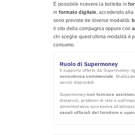
È possibile ricevere la bolletta in
fo
in
formato digitale
, accedendo alla
sono previste tre diverse modalità:
b
il sito della compagnia oppure con
a
chi sceglie quest'ultima modalità è p
consumo.
Ruolo di Supermoney
Il supporto offerto da Supermoney ri
consulenza commerciale
, finalizza
servizi disponibili.
Supermoney
non fornisce assisten
disservizi, problemi di rete o sull’imp
amministrativa successiva all’attivaz
canali ufficiali del fornitore o ope