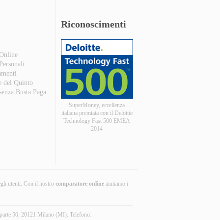
Riconoscimenti
 Online
 Personali
amenti
e del Quinto
 senza Busta Paga
SuperMoney, eccellenza
italiana premiata con il Deloitte
Technology Fast 500 EMEA
2014
egli utenti. Con il nostro
comparatore online
aiutiamo i
parte 50, 20121 Milano (MI). Telefono: