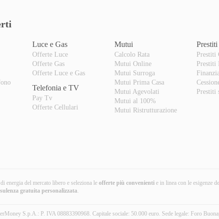
rti
Luce e Gas
Mutui
Prestiti
Offerte Luce
Calcolo Rata
Prestiti
Offerte Gas
Mutui Online
Prestiti
o
Offerte Luce e Gas
Mutui Surroga
Finanzi
fono
Mutui Prima Casa
Cession
Telefonia e TV
Mutui Agevolati
Prestiti
Pay Tv
Mutui al 100%
Offerte Cellulari
Mutui Ristrutturazione
i di energia del mercato libero e seleziona le
offerte più convenienti
e in linea con le esigenze d
nsulenza gratuita
personalizzata
.
erMoney S.p.A.: P. IVA 08883390968. Capitale sociale: 50.000 euro. Sede legale: Foro Buona