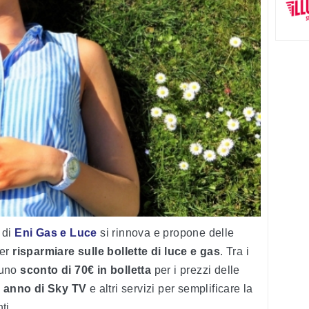
di
Eni Gas e Luce
si rinnova e propone delle
per
risparmiare sulle bollette di luce e gas
. Tra i
o uno
sconto di 70€
in bolletta
per i prezzi delle
i
anno di Sky TV
e altri servizi per semplificare la
ti.