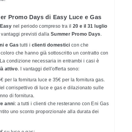
mmer Promo Days di Easy Luce e Gas
a Easy
nel periodo compreso
tra il
20 e il 31 luglio
 vantaggi previsti dalla
Summer Promo Days
.
ni e Gas
tutti i
clienti domestici
con che
coloro che hanno già sottoscritto un contratto con
 La condizione necessaria in entrambi i casi è
à attivo
. I vantaggi dell'offerta sono:
5€ per la fornitura luce e 35€ per la fornitura gas.
el corrispettivo di luce e gas e dilazionato sulle
nno di fornitura.
re anni
: a tutti i clienti che resteranno con Eni Gas
ntito uno sconto proporzionale alla durata dei
€ su luce e gas;