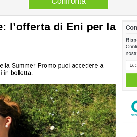
Confronta
 l’offerta di Eni per la
Con
Rispa
Confr
nostr
ni della Summer Promo puoi accedere a
i in bolletta.