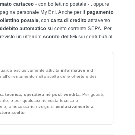
rmato cartaceo
- con bollettino postale - , oppure
 pagina personale My Eni. Anche per il
pagamento
ollettino postale
, con
carta di credito
attraverso
ddebito automatico
su conto corrente SEPA. Per
revisto un ulteriore
sconto del 5%
sui contributi al
guarda esclusivamente attività
informative e di
te all’orientamento nella scelta delle offerte e dei
za tecnica, operativa né post-vendita
. Per guasti,
ianto, e per qualsiasi richiesta tecnica o
ione, è necessario rivolgersi
esclusivamente ai
ratore scelto
.