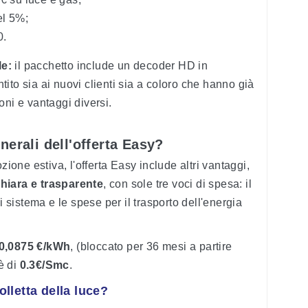
el 5%;
0.
le:
il pacchetto include un decoder HD in
tito sia ai nuovi clienti sia a coloro che hanno già
ni e vantaggi diversi.
nerali dell'offerta Easy?
zione estiva, l'offerta Easy include altri vantaggi,
chiara e trasparente
, con sole tre voci di spesa: il
i sistema e le spese per il trasporto dell'energia
0,0875 €/kWh
, (bloccato per 36 mesi a partire
è
di
0.3€/Smc
.
lletta della luce?