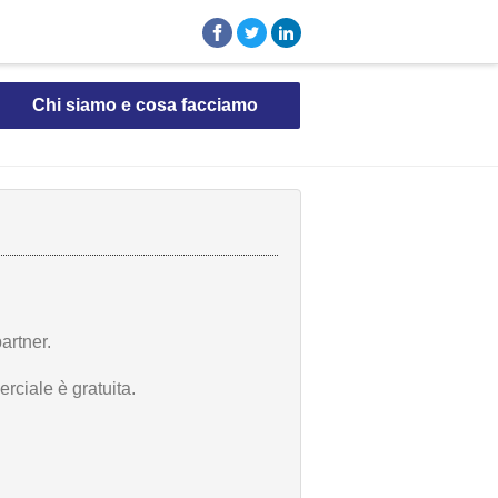
Chi siamo e cosa facciamo
artner.
rciale è gratuita.