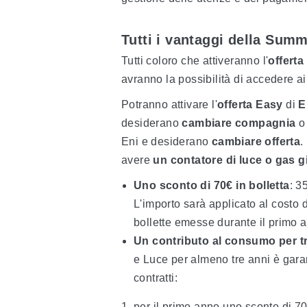
Tutti i vantaggi della Su
Tutti coloro che attiveranno l'
offert
avranno la possibilità di accedere ai
Potranno attivare l'
offerta Easy
di
E
desiderano
cambiare compagnia
o 
Eni e desiderano
cambiare offerta
.
avere
un contatore di luce o gas gi
Uno sconto di 70€ in bolletta
: 3
L'importo sarà applicato al costo d
bollette emesse durante il primo a
Un contributo al consumo per t
e Luce per almeno tre anni è gara
contratti:
per il primo anno uno sconto di 70