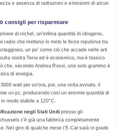
rezza e assenza di radiazioni o emissioni di alcun
.
10 consigli per risparmiare
 polvere di nichel, un'infima quantità di idrogeno,
ze radio che mettono in moto le forze repulsive tra
antaggioso, un po' come ciò che accade nelle arti
ulla nostra Terra ed è economico, ma è tossico
 però che, secondo Andrea Rossi, uno solo grammo è
ora di energia.
00 watt per un'ora, poi, una volta avviato, il
ome un pc, producendo così un enorme quantità di
 in modo stabile a 120°C.
ificazione negli Stati Uniti
presso gli
achussets c'è già una fabbrica completamente
ne. Nel giro di qualche mese l'E-Cat sarà in grado