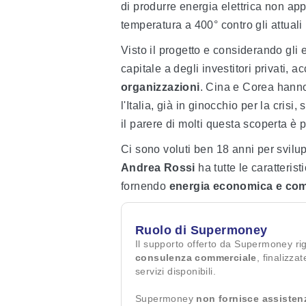
di produrre energia elettrica non app
temperatura a 400° contro gli attuali
Visto il progetto e considerando gli e
capitale a degli investitori privati, 
organizzazioni
. Cina e Corea hanno
l'Italia, già in ginocchio per la cris
il parere di molti questa scoperta è 
Ci sono voluti ben 18 anni per svilup
Andrea Rossi
ha tutte le caratteris
fornendo
energia economica e co
Ruolo di Supermoney
Il supporto offerto da Supermoney ri
consulenza commerciale
, finalizza
servizi disponibili.
Supermoney
non fornisce assisten