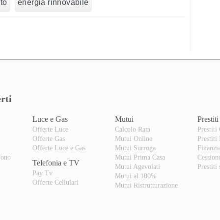
to
energia rinnovabile
rti
Luce e Gas
Mutui
Prestiti
Offerte Luce
Calcolo Rata
Prestiti
Offerte Gas
Mutui Online
Prestiti
o
Offerte Luce e Gas
Mutui Surroga
Finanzi
fono
Mutui Prima Casa
Cession
Telefonia e TV
Mutui Agevolati
Prestiti
Pay Tv
Mutui al 100%
Offerte Cellulari
Mutui Ristrutturazione