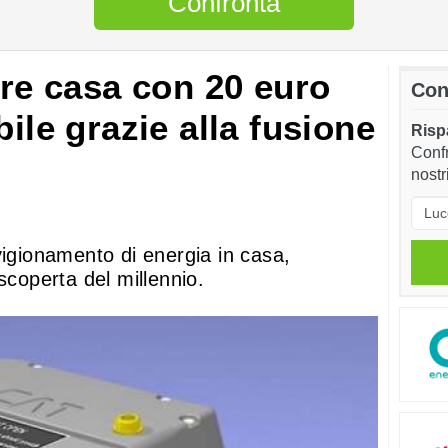
Confronta
are casa con 20 euro
Con
bile grazie alla fusione
Rispa
Confr
nostr
vigionamento di energia in casa,
scoperta del millennio.