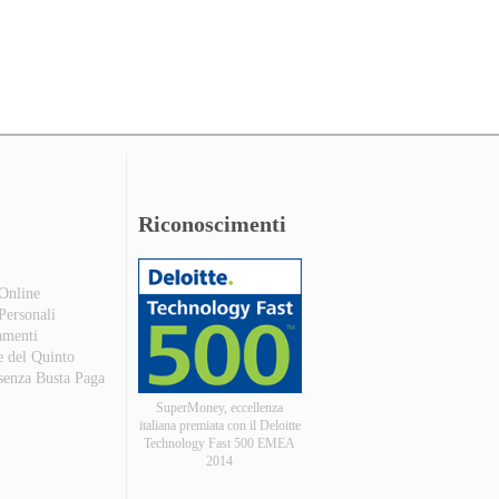
Riconoscimenti
 Online
 Personali
amenti
e del Quinto
 senza Busta Paga
SuperMoney, eccellenza
italiana premiata con il Deloitte
Technology Fast 500 EMEA
2014