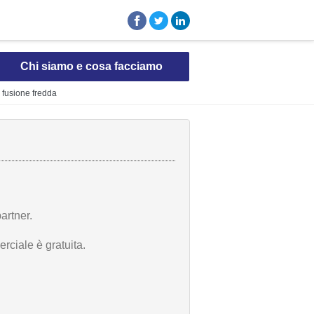
Chi siamo e cosa facciamo
a fusione fredda
artner.
rciale è gratuita.