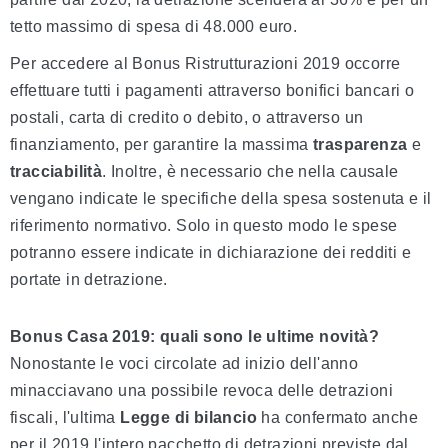
tetto massimo di spesa di 48.000 euro.
Per accedere al Bonus Ristrutturazioni 2019 occorre
effettuare tutti i pagamenti attraverso bonifici bancari o
postali, carta di credito o debito, o attraverso un
finanziamento, per garantire la massima
trasparenza
e
tracciabilità
. Inoltre, è necessario che nella causale
vengano indicate le specifiche della spesa sostenuta e il
riferimento normativo. Solo in questo modo le spese
potranno essere indicate in dichiarazione dei redditi e
portate in detrazione.
Bonus Casa 2019: quali sono le ultime novità?
Nonostante le voci circolate ad inizio dell'anno
minacciavano una possibile revoca delle detrazioni
fiscali, l'ultima
Legge di bilancio
ha confermato anche
per il 2019 l'intero pacchetto di detrazioni previste dal