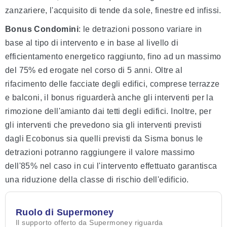
zanzariere, l'acquisito di tende da sole, finestre ed infissi.
Bonus Condomini
: le detrazioni possono variare in
base al tipo di intervento e in base al livello di
efficientamento energetico raggiunto, fino ad un massimo
del 75% ed erogate nel corso di 5 anni. Oltre al
rifacimento delle facciate degli edifici, comprese terrazze
e balconi, il bonus riguarderà anche gli interventi per la
rimozione dell'amianto dai tetti degli edifici. Inoltre, per
gli interventi che prevedono sia gli interventi previsti
dagli Ecobonus sia quelli previsti da Sisma bonus le
detrazioni potranno raggiungere il valore massimo
dell'85% nel caso in cui l'intervento effettuato garantisca
una riduzione della classe di rischio dell'edificio.
Ruolo di Supermoney
Il supporto offerto da Supermoney riguarda