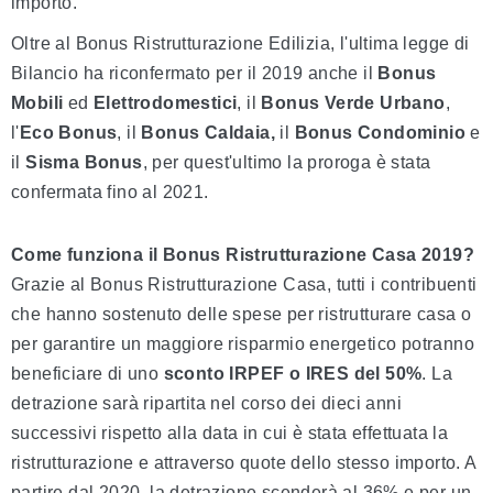
importo.
Oltre al Bonus Ristrutturazione Edilizia, l'ultima legge di
Bilancio ha riconfermato per il 2019 anche il
Bonus
Mobili
ed
Elettrodomestici
, il
Bonus Verde Urbano
,
l'
Eco Bonus
, il
Bonus Caldaia,
il
Bonus Condominio
e
il
Sisma Bonus
, per quest'ultimo la proroga è stata
confermata fino al 2021.
Come funziona il Bonus Ristrutturazione Casa 2019?
Grazie al Bonus Ristrutturazione Casa, tutti i contribuenti
che hanno sostenuto delle spese per ristrutturare casa o
per garantire un maggiore risparmio energetico potranno
beneficiare di uno
sconto IRPEF o IRES del 50%
. La
detrazione sarà ripartita nel corso dei dieci anni
successivi rispetto alla data in cui è stata effettuata la
ristrutturazione e attraverso quote dello stesso importo. A
partire dal 2020, la detrazione scenderà al 36% e per un