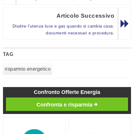
Articolo Successivo
Disdire l'utenza luce e gas quando si cambia casa:
documenti necessari e procedura.
TAG
risparmio energetico
Confronto Offerte Energia
Confronta e risparmia