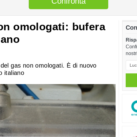
Confronta
on omologati: bufera
Con
iano
Rispa
Confr
nostr
 del gas non omologati. È di nuovo
 italiano