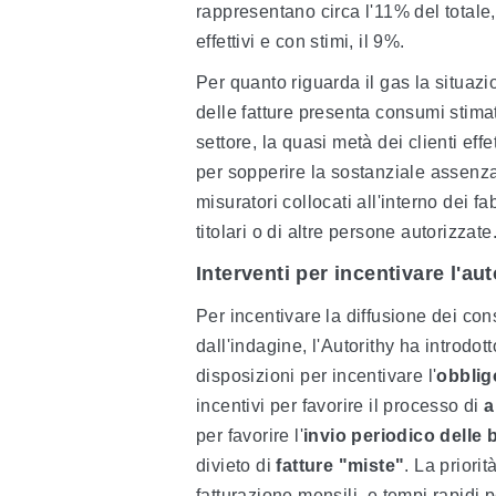
rappresentano circa l'11% del total
effettivi e con stimi, il 9%.
Per quanto riguarda il gas la situazi
delle fatture presenta consumi stima
settore, la quasi metà dei clienti eff
per sopperire la sostanziale assenza 
misuratori collocati all'interno dei f
titolari o di altre persone autorizzate
Interventi per incentivare l'au
Per incentivare la diffusione dei consu
dall'indagine, l'Autorithy ha introdot
disposizioni per incentivare l'
obbligo
incentivi per favorire il processo di
a
per favorire l'
invio periodico delle 
divieto di
fatture "miste"
. La priorit
fatturazione mensili, e tempi rapidi 