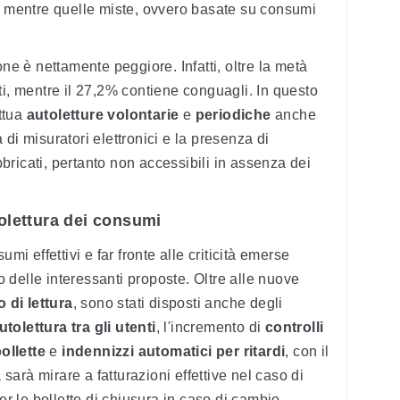
e, mentre quelle miste, ovvero basate su consumi
one è nettamente peggiore. Infatti, oltre la metà
ti, mentre il 27,2% contiene conguagli. In questo
ettua
autoletture volontarie
e
periodiche
anche
di misuratori elettronici e la presenza di
abbricati, pertanto non accessibili in assenza dei
.
tolettura dei consumi
mi effettivi e far fronte alle criticità emerse
to delle interessanti proposte. Oltre alle nuove
 di lettura
, sono stati disposti anche degli
utolettura tra gli utenti
, l'incremento di
controlli
bollette
e
indennizzi automatici per ritardi
, con il
à sarà mirare a fatturazioni effettive nel caso di
per le bollette di chiusura in caso di cambio