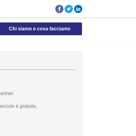
Chi siamo e cosa facciamo
artner.
rciale è gratuita.