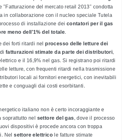
e "Fatturazione del mercato retail 2013" condotta
ata in collaborazione con il nucleo speciale Tutela
 processo di installazione dei
contatori per il gas
re meno dell'1% del totale
.
 dei forti ritardi nel
processo delle letture dei
 di
fatturazioni stimate da parte dei distributori
,
lettrico e il 16,9% nel gas. Si registrano poi ritardi
e letture, con frequenti ritardi nella trasmissione
butori locali ai fornitori energetici, con inevitabili
tte e conguagli dai costi esorbitanti.
nergetico italiano non è certo incoraggiante e
à soprattutto nel
settore del gas
, dove il processo
 nuovi dispositivi è procede ancora con troppa
i. Nel
settore elettrico
le fatture stimate