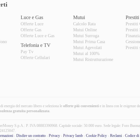
rti
Luce e Gas
Mutui
Prestiti
Offerte Luce
Calcolo Rata
Prestiti
Offerte Gas
Mutui Online
Prestiti
o
Offerte Luce e Gas
Mutui Surroga
Finanzi
fono
Mutui Prima Casa
Cession
Telefonia e TV
Mutui Agevolati
Prestiti
Pay Tv
Mutui al 100%
Offerte Cellulari
Mutui Ristrutturazione
i di energia del mercato libero e seleziona le
offerte più convenienti
e in linea con le esigenze d
nsulenza gratuita
personalizzata
.
erMoney S.p.A.: P. IVA 08883390968. Capitale sociale: 50.000 euro. Sede legale: Foro Buona
24125047.
ormazioni
-
Disdire un contratto
-
Privacy
-
Privacy Iamb
-
Cookie Policy
-
Reclami
-
Codice di