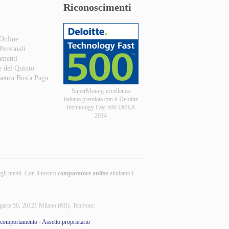
Riconoscimenti
 Online
 Personali
amenti
e del Quinto
 senza Busta Paga
SuperMoney, eccellenza
italiana premiata con il Deloitte
Technology Fast 500 EMEA
2014
egli utenti. Con il nostro
comparatore online
aiutiamo i
parte 50, 20121 Milano (MI). Telefono:
 comportamento
-
Assetto proprietario