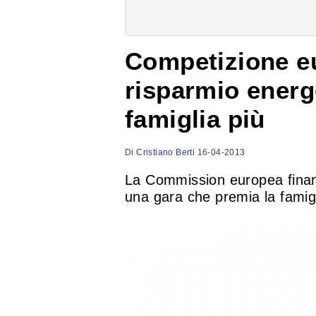
Competizione eu
risparmio energe
famiglia più
Di
Cristiano Berti
16-04-2013
La Commission europea finan
una gara che premia la famigl