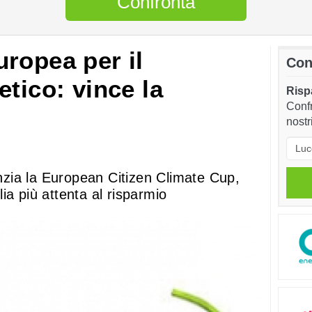
Confronta
ropea per il
Con
tico: vince la
Rispa
Confr
nostr
zia la European Citizen Climate Cup,
ia più attenta al risparmio