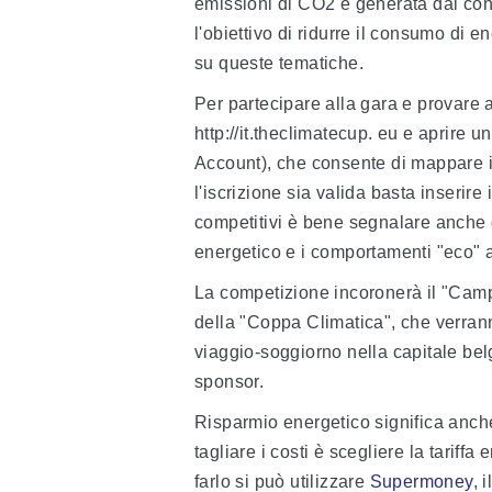
emissioni di CO2 è generata dal co
l'obiettivo di ridurre il consumo di en
su queste tematiche.
Per partecipare alla gara e provare 
http://it.theclimatecup. eu e aprire
Account), che consente di mappare i
l'iscrizione sia valida basta inserire
competitivi è bene segnalare anche gl
energetico e i comportamenti "eco" a
La competizione incoronerà il "Camp
della "Coppa Climatica", che verrann
viaggio-soggiorno nella capitale bel
sponsor.
Risparmio energetico significa anche
tagliare i costi è scegliere la tariff
farlo si può utilizzare
Supermoney
, 