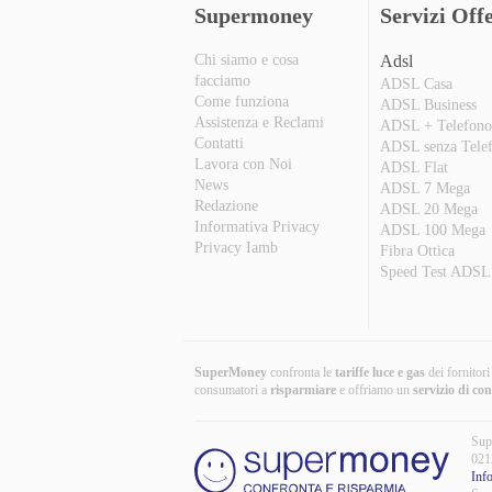
Supermoney
Servizi Offe
Chi siamo e cosa
Adsl
facciamo
ADSL Casa
Come funziona
ADSL Business
Assistenza e Reclami
ADSL + Telefon
Contatti
ADSL senza Tele
Lavora con Noi
ADSL Flat
News
ADSL 7 Mega
Redazione
ADSL 20 Mega
Informativa Privacy
ADSL 100 Mega
Privacy Iamb
Fibra Ottica
Speed Test ADSL
SuperMoney
confronta le
tariffe luce e gas
dei fornitor
consumatori a
risparmiare
e offriamo un
servizio di co
Sup
021
Inf