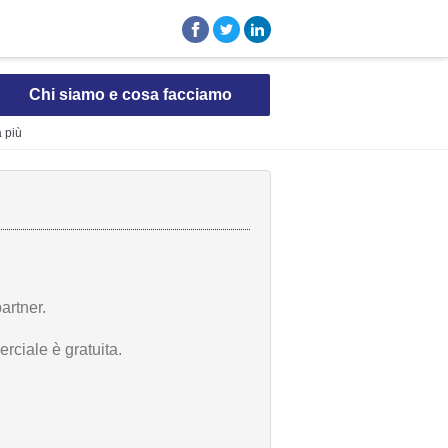
Chi siamo e cosa facciamo
a più
artner.
rciale è gratuita.