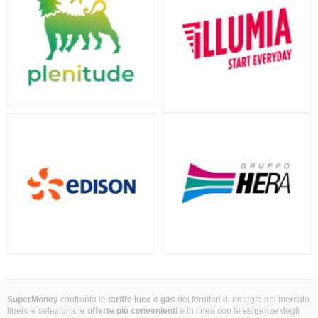
SuperMoney
confronta le
tariffe luce e gas
dei fornitori di energia del mercato
libero e seleziona le
offerte più convenienti
e in linea con le esigenze degli