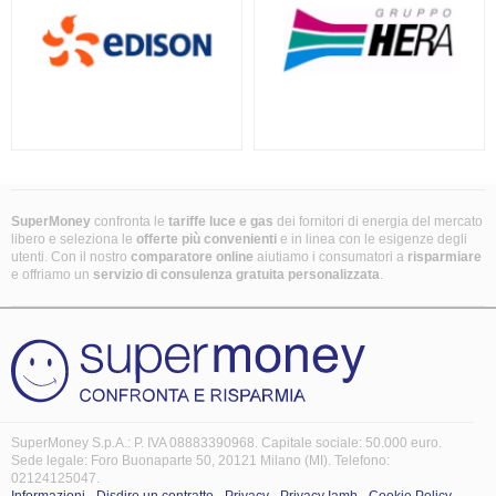
SuperMoney
confronta le
tariffe luce e gas
dei fornitori di energia del mercato
libero e seleziona le
offerte più convenienti
e in linea con le esigenze degli
utenti. Con il nostro
comparatore online
aiutiamo i consumatori a
risparmiare
e offriamo un
servizio di consulenza gratuita
personalizzata
.
SuperMoney S.p.A.: P. IVA 08883390968. Capitale sociale: 50.000 euro.
Sede legale: Foro Buonaparte 50, 20121 Milano (MI). Telefono:
02124125047.
Informazioni
-
Disdire un contratto
-
Privacy
-
Privacy Iamb
-
Cookie Policy
-