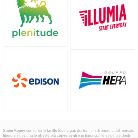
SuperMoney
confronta le
tariffe luce e gas
dei fornitori di energia del mercato
libero e seleziona le
offerte più convenienti
e in linea con le esigenze degli