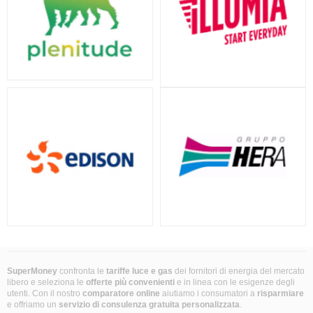
SuperMoney
confronta le
tariffe luce e gas
dei fornitori di energia del mercato
libero e seleziona le
offerte più convenienti
e in linea con le esigenze degli
utenti. Con il nostro
comparatore online
aiutiamo i consumatori a
risparmiare
e offriamo un
servizio di consulenza gratuita
personalizzata
.