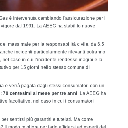
il Gas è intervenuta cambiando l'assicurazione per i
n vigore dal 1991. La AEEG ha stabilito nuove
.
del massimale per la responsabilità civile, da 6,5
 anche incidenti particolarmente rilevanti potranno
, nel caso in cui l'incidente rendesse inagibile la
tutivo per 15 giorni nello stesso comune di
ia e verrà pagata dagli stessi consumatori con un
s
:
70 centesimi al mese per tre anni
. La AEEG ha
ive facoltative, nel caso in cui i consumatori
.
er sentirsi più garantiti e tutelati. Ma come
? Il modo migliore per farlo affidarsi ad esperti del