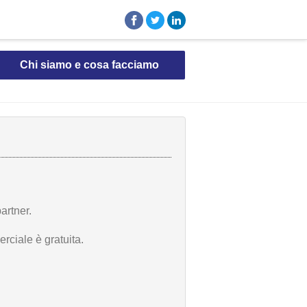
Chi siamo e cosa facciamo
artner.
rciale è gratuita.