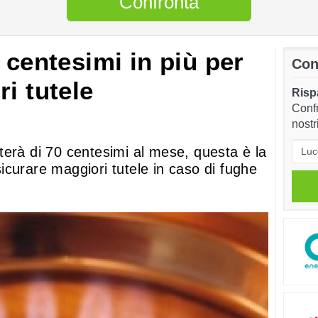
Confronta
 centesimi in più per
Con
i tutele
Rispa
Confr
nostr
terà di 70 centesimi al mese, questa è la
curare maggiori tutele in caso di fughe