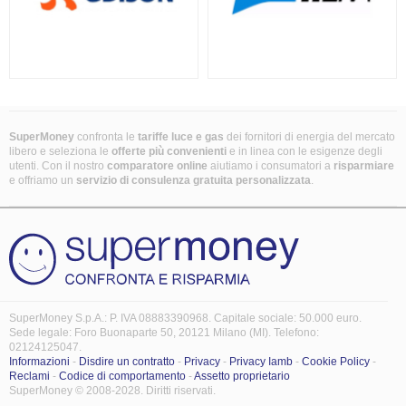
SuperMoney
confronta le
tariffe luce e gas
dei fornitori di energia del mercato
libero e seleziona le
offerte più convenienti
e in linea con le esigenze degli
utenti. Con il nostro
comparatore online
aiutiamo i consumatori a
risparmiare
e offriamo un
servizio di consulenza gratuita
personalizzata
.
SuperMoney S.p.A.: P. IVA 08883390968. Capitale sociale: 50.000 euro.
Sede legale: Foro Buonaparte 50, 20121 Milano (MI). Telefono:
02124125047.
Informazioni
-
Disdire un contratto
-
Privacy
-
Privacy Iamb
-
Cookie Policy
-
Reclami
-
Codice di comportamento
-
Assetto proprietario
SuperMoney © 2008-2028. Diritti riservati.