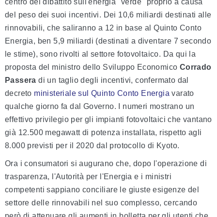
centro del dibattito sull'energia "verde" proprio a causa
del peso dei suoi incentivi. Dei 10,6 miliardi destinati alle
rinnovabili, che saliranno a 12 in base al Quinto Conto
Energia, ben 5,9 miliardi (destinati a diventare 7 secondo
le stime), sono rivolti al settore fotovoltaico. Da qui la
proposta del ministro dello Sviluppo Economico
Corrado
Passera
di un taglio degli incentivi, confermato dal
decreto
ministeriale sul Quinto Conto Energia
varato
qualche giorno fa dal Governo. I numeri mostrano un
effettivo privilegio per gli impianti fotovoltaici che vantano
già 12.500 megawatt di potenza installata, rispetto agli
8.000 previsti per il 2020 dal protocollo di Kyoto.
Ora i consumatori si augurano che, dopo l'operazione di
trasparenza, l'Autorità per l'Energia e i ministri
competenti sappiano conciliare le giuste esigenze del
settore delle rinnovabili nel suo complesso, cercando
però di attenuare gli aumenti in bolletta per gli utenti che