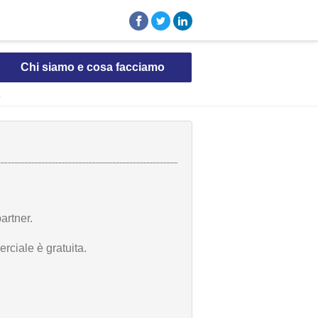
Chi siamo e cosa facciamo
artner.
rciale è gratuita.