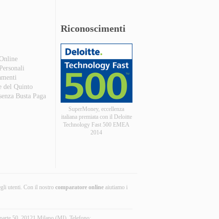
Riconoscimenti
 Online
 Personali
amenti
e del Quinto
 senza Busta Paga
SuperMoney, eccellenza
italiana premiata con il Deloitte
Technology Fast 500 EMEA
2014
egli utenti. Con il nostro
comparatore online
aiutiamo i
parte 50, 20121 Milano (MI). Telefono: