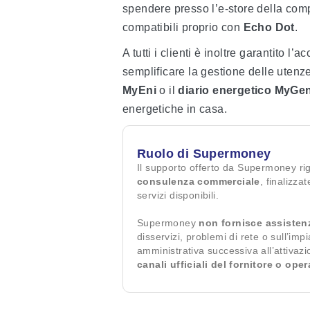
spendere presso l’e-store della compa
compatibili proprio con
Echo Dot
.
A tutti i clienti è inoltre garantito l’
semplificare la gestione delle uten
MyEni
o il
diario energetico MyGe
energetiche in casa.
Ruolo di Supermoney
Il supporto offerto da Supermoney ri
consulenza commerciale
, finalizza
servizi disponibili.
Supermoney
non fornisce assisten
disservizi, problemi di rete o sull’imp
amministrativa successiva all’attivaz
canali ufficiali del fornitore o ope