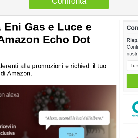
Confronta
a Eni Gas e Luce e
Con
o Amazon Echo Dot
Rispa
Confr
nostr
erenti alla promozioni e richiedi il tuo
e di Amazon.