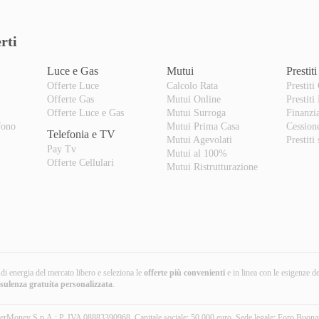
rti
Luce e Gas
Mutui
Prestiti
Offerte Luce
Calcolo Rata
Prestiti
Offerte Gas
Mutui Online
Prestiti
o
Offerte Luce e Gas
Mutui Surroga
Finanzi
fono
Mutui Prima Casa
Cession
Telefonia e TV
Mutui Agevolati
Prestiti
Pay Tv
Mutui al 100%
Offerte Cellulari
Mutui Ristrutturazione
i di energia del mercato libero e seleziona le
offerte più convenienti
e in linea con le esigenze d
nsulenza gratuita
personalizzata
.
erMoney S.p.A.: P. IVA 08883390968. Capitale sociale: 50.000 euro. Sede legale: Foro Buona