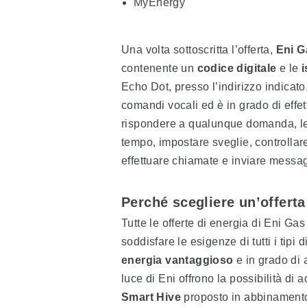
MyEnergy
Una volta sottoscritta l’offerta,
Eni G
contenente un
codice digitale
e le
i
Echo Dot, presso l’indirizzo indicat
comandi vocali ed è in grado di effe
rispondere a qualunque domanda, legg
tempo, impostare sveglie, controllare 
effettuare chiamate e inviare messag
Perché scegliere un’offerta
Tutte le offerte di energia di Eni G
soddisfare le esigenze di tutti i tipi d
energia vantaggioso
e in grado di a
luce di Eni offrono la possibilità di
Smart Hive
proposto in abbinamento