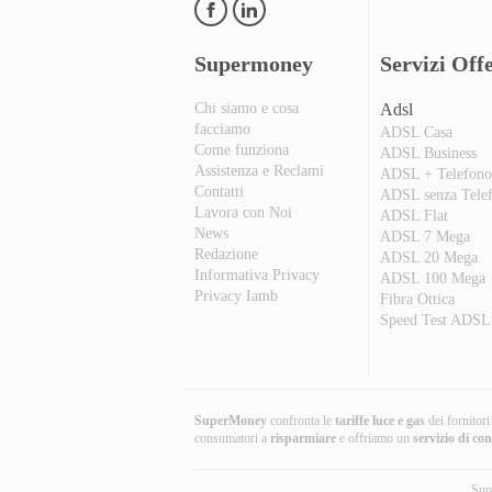
Supermoney
Servizi Offe
Chi siamo e cosa
Adsl
facciamo
ADSL Casa
Come funziona
ADSL Business
Assistenza e Reclami
ADSL + Telefon
Contatti
ADSL senza Tele
Lavora con Noi
ADSL Flat
News
ADSL 7 Mega
Redazione
ADSL 20 Mega
Informativa Privacy
ADSL 100 Mega
Privacy Iamb
Fibra Ottica
Speed Test ADSL
SuperMoney
confronta le
tariffe luce e gas
dei fornitor
consumatori a
risparmiare
e offriamo un
servizio di co
Sup