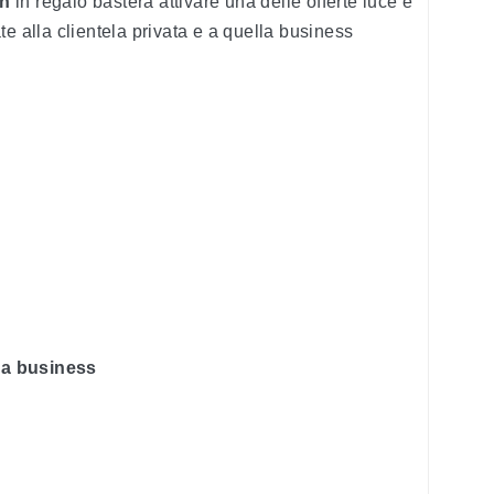
on
in regalo basterà attivare una delle offerte luce e
e alla clientela privata e a quella business
ela business