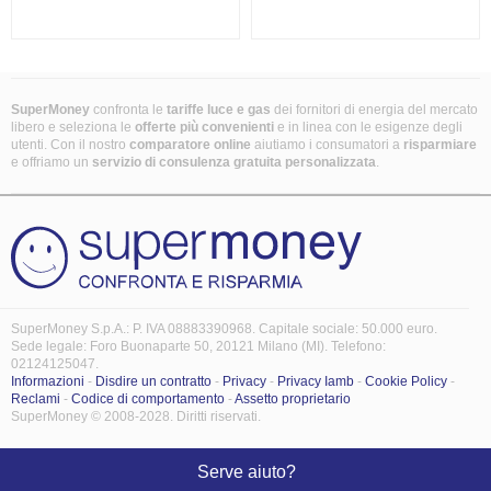
SuperMoney
confronta le
tariffe luce e gas
dei fornitori di energia del mercato
libero e seleziona le
offerte più convenienti
e in linea con le esigenze degli
utenti. Con il nostro
comparatore online
aiutiamo i consumatori a
risparmiare
e offriamo un
servizio di consulenza gratuita
personalizzata
.
SuperMoney S.p.A.: P. IVA 08883390968. Capitale sociale: 50.000 euro.
Sede legale: Foro Buonaparte 50, 20121 Milano (MI). Telefono:
02124125047.
Informazioni
-
Disdire un contratto
-
Privacy
-
Privacy Iamb
-
Cookie Policy
-
Reclami
-
Codice di comportamento
-
Assetto proprietario
SuperMoney © 2008-2028. Diritti riservati.
Serve aiuto?