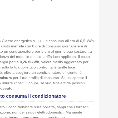
 Classe energetica A+++, un consumo all’ora di 0,5 kWh
l costo mensile con 8 ore di consumo giornaliere è di
o un condizionatore per 8 ore al giorno può costare tra
ienza del modello e della tariffa luce applicata. Il costo
ergia pari a
0,26 €/kWh
, valore medio aggiornato per
ulta la tua bolletta o confronta le tariffe luce
, oltre a scegliere un condizionatore efficiente, è
u misura
per il tuo profilo di consumo. Se usi spesso il
ridurre i costi. Oppure, se vuoi tutelarti da possibili
bloccato
.
to consuma il condizionatore
o il condizionatore sulla bolletta, sappi che i fornitori
tazione, non dei singoli elettrodomestici. Ma niente
puoi
stimare il consumo
con precisione.