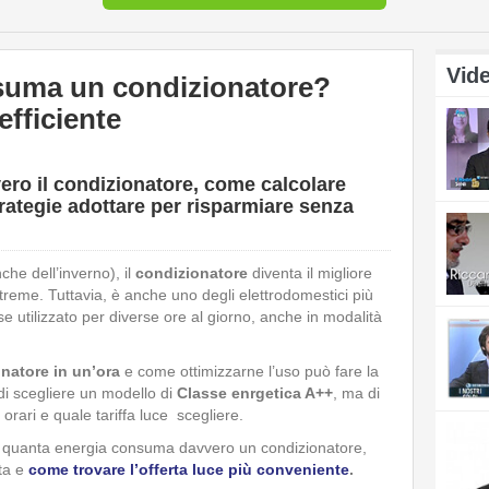
Vide
suma un condizionatore?
efficiente
ro il condizionatore, come calcolare
strategie adottare per risparmiare senza
nche dell’inverno), il
condizionatore
diventa il migliore
streme. Tuttavia, è anche uno degli elettrodomestici più
se utilizzato per diverse ore al giorno, anche in modalità
natore in un’ora
e come ottimizzarne l’uso può fare la
o di scegliere un modello di
Classe enrgetica A++
, ma di
i orari e quale tariffa luce scegliere.
io quanta energia consuma davvero un condizionatore,
tta e
come
trovare l’offerta luce più conveniente
.