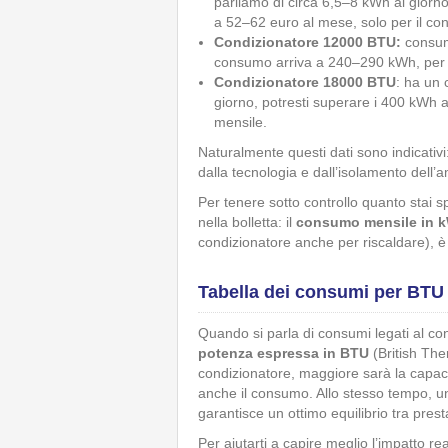
parliamo di circa 6,5–8 kWh al giorn
a 52–62 euro al mese, solo per il con
Condizionatore 12000 BTU:
consuma
consumo arriva a 240–290 kWh, per 
Condizionatore 18000 BTU
: ha un
giorno, potresti superare i 400 kWh a
mensile.
Naturalmente questi dati sono indicativ
dalla tecnologia e dall’isolamento dell’
Per tenere sotto controllo quanto stai
nella bolletta: il
consumo mensile in 
condizionatore anche per riscaldare), è lì
Tabella dei consumi per BTU 
Quando si parla di consumi legati al con
potenza espressa in BTU
(British The
condizionatore, maggiore sarà la capac
anche il consumo. Allo stesso tempo, 
garantisce un ottimo equilibrio tra pres
Per aiutarti a capire meglio l’impatto r