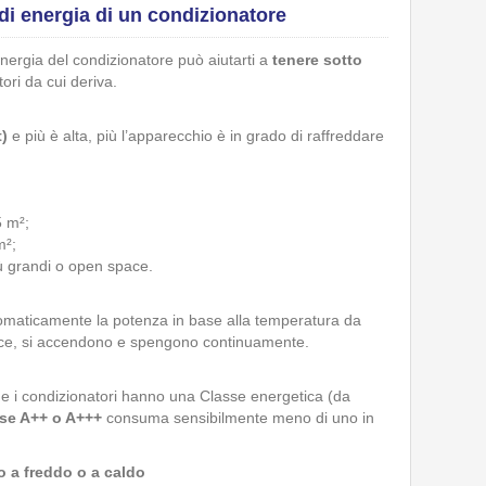
i energia di un condizionatore
nergia del condizionatore può aiutarti a
tenere sotto
ttori da cui deriva.
t)
e più è alta, più l’apparecchio è in grado di raffreddare
5 m²;
m²;
iù grandi o open space.
maticamente la potenza in base alla temperatura da
vece, si accendono e spengono continuamente.
che i condizionatori hanno una Classe energetica (da
sse A++ o A+++
consuma sensibilmente meno di uno in
 a freddo o a caldo