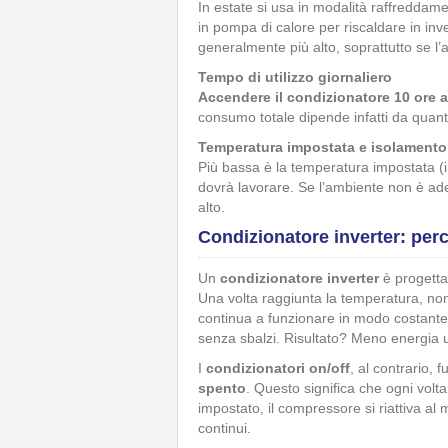
In estate si usa in modalità raffredda
in pompa di calore per riscaldare in in
generalmente più alto, soprattutto se l
Tempo di utilizzo giornaliero
Accendere il condizionatore 10 ore 
consumo totale dipende infatti da quante
Temperatura impostata e isolamento 
Più bassa è la temperatura impostata (in 
dovrà lavorare. Se l’ambiente non è a
alto.
Condizionatore inverter: p
Un
condizionatore inverter
è progetta
Una volta raggiunta la temperatura, no
continua a funzionare in modo costant
senza sbalzi. Risultato? Meno energia u
I
condizionatori on/off
, al contrario,
spento
. Questo significa che ogni volt
impostato, il compressore si riattiva a
continui.