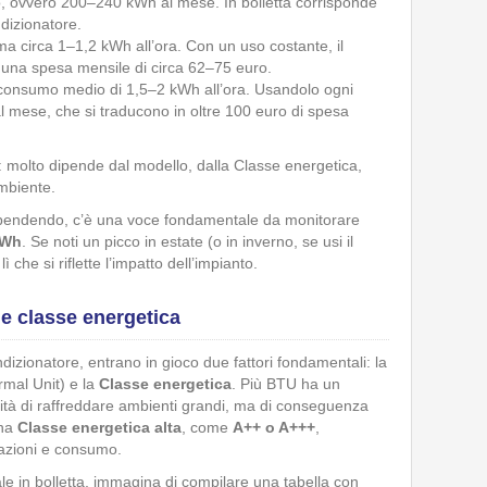
o, ovvero 200–240 kWh al mese. In bolletta corrisponde
dizionatore.
 circa 1–1,2 kWh all’ora. Con un uso costante, il
una spesa mensile di circa 62–75 euro.
 consumo medio di 1,5–2 kWh all’ora. Usandolo ogni
l mese, che si traducono in oltre 100 euro di spesa
i: molto dipende dal modello, dalla Classe energetica,
ambiente.
 spendendo, c’è una voce fondamentale da monitorare
kWh
. Se noti un picco in estate (o in inverno, se usi il
 che si riflette l’impatto dell’impianto.
e classe energetica
dizionatore, entrano in gioco due fattori fondamentali: la
rmal Unit) e la
Classe energetica
. Più BTU ha un
ità di raffreddare ambienti grandi, ma di conseguenza
una
Classe energetica alta
, come
A++ o A+++
,
tazioni e consumo.
eale in bolletta, immagina di compilare una tabella con