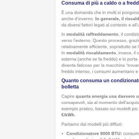
Consuma di più a caldo o a fred
È una domanda che in molti si pongono,
anche d’inverno.
In generale, il risc
da diversi fattori legati al contesto e all
In
modalità raffreddamento
, il condiz
verso l’esterno. Questo processo, grazi
relativamente efficiente, soprattutto se 
In
modalità riscaldamento
, invece, il
esterna (anche se fa freddo) e lo porta
diventa faticoso per la macchina “trovar
freddo intenso, i consumi aumentano e l
Quanto consuma un condizionatore
bolletta
Capire
quanta energia usa davvero u
consapevoli, sia al momento dell’acquis
esempio pratico, basato sui modelli pi
€/kWh
.
Partiamo dai modelli più diffusi:
Condizionatore 9000 BTU:
consuma 