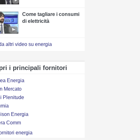
Come tagliare i consumi
di elettricità
a altri video su energia
ri i principali fornitori
ea Energia
en Mercato
i Plenitude
lumia
ison Energia
era Comm
fornitori energia