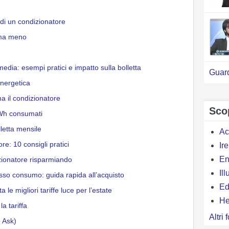
di un condizionatore
uma meno
dia: esempi pratici e impatto sulla bolletta
Guard
nergetica
 il condizionatore
Scop
 kWh consumati
lletta mensile
Ac
e: 10 consigli pratici
Ir
En
izionatore risparmiando
Il
so consumo: guida rapida all’acquisto
Ed
 le migliori tariffe luce per l’estate
H
a tariffa
Altri 
 Ask)