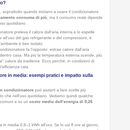
do?
 soprattutto quando iniziano a usare il condizionatore
aldamento consuma di più
, ma il consumo reale dipende
’uso quotidiano.
ionatore preleva il calore dall’aria interna e lo espelle
e all’uso del gas refrigerante e del compressore, è
l’ambiente è ben isolato.
 condizionatore fa l’opposto: estrae calore dall’aria
 dentro casa. Ma più la temperatura esterna scende, più
e” calore da trasferire. Ecco perché, in condizioni di
’efficienza cala.
 in media: esempi pratici e impatto sulla
n condizionatore
può aiutarti a fare scelte più
to che nell’uso quotidiano. Vediamo quindi qualche
ù comuni e su un
costo medio dell’energia di 0,26
in media 0,8–1 kWh all’ora. Se lo usi 8 ore al giorno,