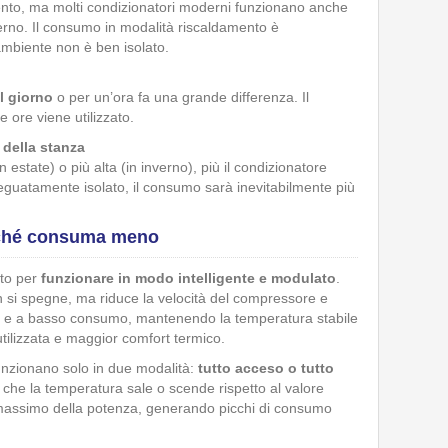
mento, ma molti condizionatori moderni funzionano anche
verno. Il consumo in modalità riscaldamento è
’ambiente non è ben isolato.
al giorno
o per un’ora fa una grande differenza. Il
 ore viene utilizzato.
della stanza
estate) o più alta (in inverno), più il condizionatore
deguatamente
isolato, il consumo sarà inevitabilmente più
erché consuma meno
to per
funzionare in modo
intelligente e modulato
.
n si spegne, ma riduce la velocità del compressore e
e e a basso consumo, mantenendo la temperatura stabile
tilizzata e maggior comfort termico.
 funzionano solo in due modalità:
tutto acceso o tutto
a che la temperatura sale o scende rispetto al valore
l massimo della potenza, generando picchi di consumo