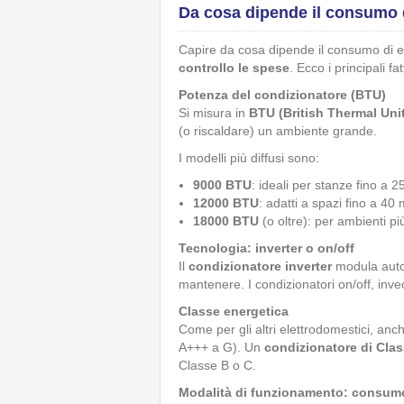
Da cosa dipende il consumo d
Capire da cosa dipende il consumo di e
controllo le spese
. Ecco i principali fa
Potenza del condizionatore (BTU)
Si misura in
BTU (British Thermal Uni
(o riscaldare) un ambiente grande.
I modelli più diffusi sono:
9000 BTU
: ideali per stanze fino a 2
12000 BTU
: adatti a spazi fino a 40 
18000 BTU
(o oltre): per ambienti p
Tecnologia: inverter o on/off
Il
condizionatore
inverter
modula auto
mantenere. I condizionatori on/off, in
Classe energetica
Come per gli altri elettrodomestici, an
A+++ a G). Un
condizionatore di Cla
Classe B o C.
Modalità di funzionamento: consumo