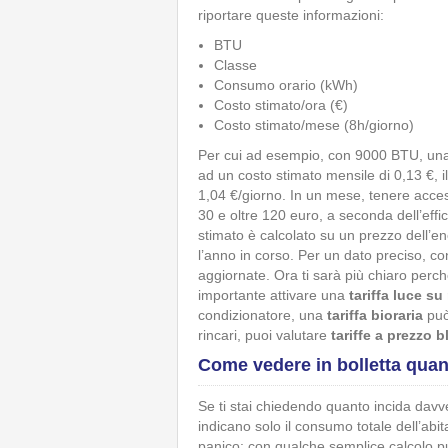
riportare queste informazioni:
BTU
Classe
Consumo orario (kWh)
Costo stimato/ora (€)
Costo stimato/mese (8h/giorno)
Per cui ad esempio, con 9000 BTU, una
ad un costo stimato mensile di 0,13 €, i
1,04 €/giorno. In un mese, tenere acces
30 e oltre 120 euro, a seconda dell’effic
stimato è calcolato su un prezzo dell’en
l’anno in corso. Per un dato preciso, cons
aggiornate. Ora ti sarà più chiaro perché
importante attivare una
tariffa luce s
condizionatore, una
tariffa bioraria
può 
rincari, puoi valutare
tariffe a prezzo 
Come vedere in bolletta quan
Se ti stai chiedendo quanto incida davver
indicano solo il consumo totale dell’abi
panico: con qualche semplice calcolo 