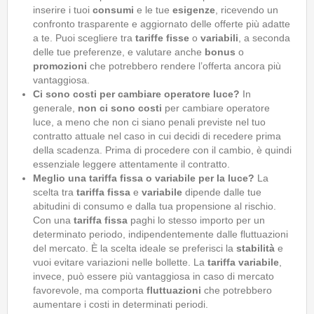
inserire i tuoi
consumi
e le tue
esigenze
, ricevendo un
confronto trasparente e aggiornato delle offerte più adatte
a te. Puoi scegliere tra
tariffe fisse
o
variabili
, a seconda
delle tue preferenze, e valutare anche
bonus
o
promozioni
che potrebbero rendere l’offerta ancora più
vantaggiosa.
Ci sono costi per cambiare operatore luce?
In
generale,
non ci sono
c
osti
per cambiare operatore
luce, a meno che non ci siano penali previste nel tuo
contratto attuale nel caso in cui decidi di recedere prima
della scadenza. Prima di procedere con il cambio, è quindi
essenziale leggere attentamente il contratto.
Meglio una tariffa fissa o variabile per la luce?
La
scelta tra
tariffa fissa
e
variabile
dipende dalle tue
abitudini di consumo e dalla tua propensione al rischio.
Con una
tariffa fissa
paghi lo stesso importo per un
determinato periodo, indipendentemente dalle fluttuazioni
del mercato. È la scelta ideale se preferisci la
stabilità
e
vuoi evitare variazioni nelle bollette. La
tariffa variabile
,
invece, può essere più vantaggiosa in caso di mercato
favorevole, ma comporta
fluttuazioni
che potrebbero
aumentare i costi in determinati periodi.