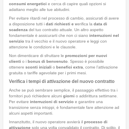
consumi energetici
e cerca di capire quali opzioni si
adattano meglio alle tue abitudini.
Per evitare ritardi nel processo di cambio, assicurati di avere
a disposizione tutti i
dati richiesti e v
erifica la
data di
scadenza
del tuo contratto attuale. Un altro aspetto
fondamentale è assicurarti che non ci siano
interruzioni nel
servizio
tra il vecchio e il nuovo operatore e leggi con
attenzione le condizioni e le clausole.
Non dimenticare di sfruttare le
promozioni per nuovi
clienti
o i
bonus di benvenuto
. Spesso è possibile
ottenere
sconti iniziali
o
benefici extra
, come l’attivazione
gratuita o tariffe agevolate per i primi mesi.
Verifica i tempi di attivazione del nuovo contratto
Anche se può sembrare semplice, il passaggio effettivo tra i
fornitori può richiedere alcuni
giorni
o addirittura settimane.
Per evitare
interruzioni di servizio
e garantire una
transizione senza intoppi, è fondamentale fare attenzione ad
alcuni aspetti importanti.
Innanzitutto, il nuovo operatore avvierà il
processo di
attivazione
solo una volta convalidato il contratto. Di solito, il