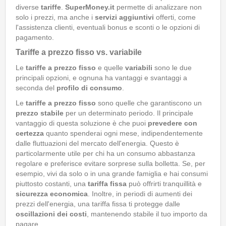
diverse
tariffe
.
SuperMoney.it
permette di analizzare non
solo i prezzi, ma anche i
servizi aggiuntivi
offerti, come
l'assistenza clienti, eventuali bonus e sconti o le opzioni di
pagamento.
Tariffe a prezzo fisso vs. variabile
Le
tariffe a prezzo fisso
e quelle
variabili
sono le due
principali opzioni, e ognuna ha vantaggi e svantaggi a
seconda del
profilo di consumo
.
Le
tariffe a prezzo fisso
sono quelle che garantiscono un
prezzo stabile
per un determinato periodo. Il principale
vantaggio di questa soluzione è che puoi
prevedere con
certezza
quanto spenderai ogni mese, indipendentemente
dalle fluttuazioni del mercato dell'energia. Questo è
particolarmente utile per chi ha un consumo abbastanza
regolare e preferisce evitare sorprese sulla bolletta. Se, per
esempio, vivi da solo o in una grande famiglia e hai consumi
piuttosto costanti, una
tariffa fissa
può offrirti tranquillità e
sicurezza economica
. Inoltre, in periodi di aumenti dei
prezzi dell'energia, una tariffa fissa ti protegge dalle
oscillazioni dei costi
, mantenendo stabile il tuo importo da
pagare.