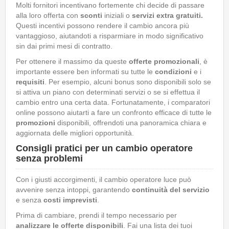
Molti fornitori incentivano fortemente chi decide di passare
alla loro offerta con
sconti
iniziali o
servizi extra gratuiti.
Questi incentivi possono rendere il cambio ancora più
vantaggioso, aiutandoti a risparmiare in modo significativo
sin dai primi mesi di contratto.
Per ottenere il massimo da queste
offerte promozionali
, è
importante essere ben informati su tutte le
condizioni
e i
requisiti
. Per esempio, alcuni bonus sono disponibili solo se
si attiva un piano con determinati servizi o se si effettua il
cambio entro una certa data. Fortunatamente, i comparatori
online possono aiutarti a fare un confronto efficace di tutte le
promozioni
disponibili, offrendoti una panoramica chiara e
aggiornata delle migliori opportunità.
Consigli pratici per un cambio operatore
senza problemi
Con i giusti accorgimenti, il cambio operatore luce può
avvenire senza intoppi, garantendo
continuità del servizio
e senza
costi imprevisti
.
Prima di cambiare, prendi il tempo necessario per
analizzare le offerte disponibili
. Fai una lista dei tuoi