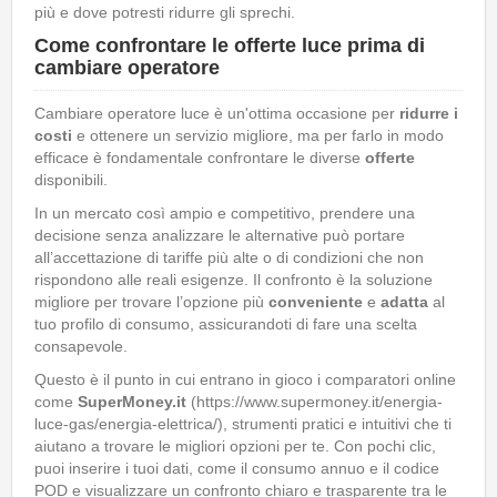
più e dove potresti ridurre gli sprechi.
Come confrontare le offerte luce prima di
cambiare operatore
Cambiare operatore luce è un'ottima occasione per
ridurre i
costi
e ottenere un servizio migliore, ma per farlo in modo
efficace è fondamentale confrontare le diverse
offerte
disponibili.
In un mercato così ampio e competitivo, prendere una
decisione senza analizzare le alternative può portare
all’accettazione di tariffe più alte o di condizioni che non
rispondono alle reali esigenze. Il confronto è la soluzione
migliore per trovare l’opzione più
conveniente
e
adatta
al
tuo profilo di consumo, assicurandoti di fare una scelta
consapevole.
Questo è il punto in cui entrano in gioco i comparatori online
come
SuperMoney.it
(https://www.supermoney.it/energia-
luce-gas/energia-elettrica/), strumenti pratici e intuitivi che ti
aiutano a trovare le migliori opzioni per te. Con pochi clic,
puoi inserire i tuoi dati, come il consumo annuo e il codice
POD e visualizzare un confronto chiaro e trasparente tra le