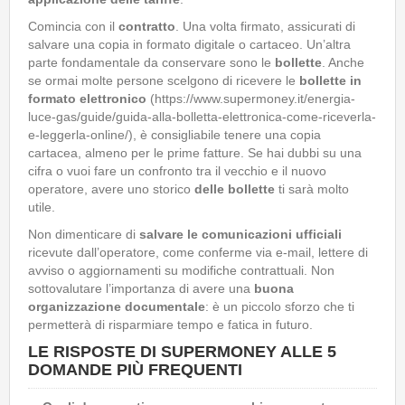
Comincia con il
contratto
. Una volta firmato, assicurati di
salvare una copia in formato digitale o cartaceo. Un’altra
parte fondamentale da conservare sono le
bollette
. Anche
se ormai molte persone scelgono di ricevere le
bollette in
formato elettronico
(https://www.supermoney.it/energia-
luce-gas/guide/guida-alla-bolletta-elettronica-come-riceverla-
e-leggerla-online/), è consigliabile tenere una copia
cartacea, almeno per le prime fatture. Se hai dubbi su una
cifra o vuoi fare un confronto tra il vecchio e il nuovo
operatore, avere uno storico
delle bollette
ti sarà molto
utile.
Non dimenticare di
salvare le comunicazioni ufficiali
ricevute dall’operatore, come conferme via e-mail, lettere di
avviso o aggiornamenti su modifiche contrattuali. Non
sottovalutare l’importanza di avere una
buona
organizzazione documentale
: è un piccolo sforzo che ti
permetterà di risparmiare tempo e fatica in futuro.
LE RISPOSTE DI SUPERMONEY ALLE 5
DOMANDE PIÙ FREQUENTI