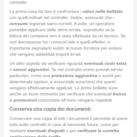
contratto.
La prima cosa da fare è confrontare i
valori nelle bollette
con quelli indicati nel contratto. Inoltre, assicurati che i
consumi
registrati siano corretti. A volte, un operatore
potrebbe applicare delle stime errate, soprattutto se la
lettura del contatore non è stata effettuata da un tecnico. Se
noti discrepanze tra i consumi letti e quelli effettivi, è
importante segnalarlo subito al nuovo fornitore per evitare
che vengano addebitati importi errati.
Un altro aspetto da verificare riguarda
eventuali costi extra
o
servizi aggiuntivi
. Se nel contratto erano previsti servizi
particolari, come una
protezione aggiuntiva
o sconti per
determinate opzioni, è essenziale accertarsi che questi
vengano effettivamente applicati. Le prime bollette sono
anche un buon momento per verificare che eventuali
bonus
o promozioni
concordate all'inizio vengano rispettati.
Conserva una copia dei documenti
Conservare una copia di tutti i documenti ti permette di avere
tutto sotto controllo in caso di necessità future, come per
risolvere
eventuali disguidi
o per
verificare la corretta
applicazione delle tariffe
.