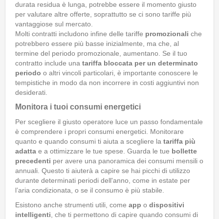
durata residua è lunga, potrebbe essere il momento giusto
per valutare altre offerte, soprattutto se ci sono tariffe più
vantaggiose sul mercato.
Molti contratti includono infine delle tariffe
promozionali
che
potrebbero essere più basse inizialmente, ma che, al
termine del periodo promozionale, aumentano. Se il tuo
contratto include una
tariffa bloccata per un determinato
periodo
o altri vincoli particolari, è importante conoscere le
tempistiche in modo da non incorrere in costi aggiuntivi non
desiderati.
Monitora i tuoi consumi energetici
Per scegliere il giusto operatore luce un passo fondamentale
è comprendere i propri consumi energetici. Monitorare
quanto e quando consumi ti aiuta a scegliere la
tariffa più
adatta
e a ottimizzare le tue spese. Guarda le tue
bollette
precedenti
per avere una panoramica dei consumi mensili o
annuali. Questo ti aiuterà a capire se hai picchi di utilizzo
durante determinati periodi dell'anno, come in estate per
l’aria condizionata, o se il consumo è più stabile.
Esistono anche strumenti utili, come
app
o
dispositivi
intelligenti
, che ti permettono di capire quando consumi di