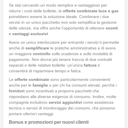
Se stai cercando un modo semplice e vantaggioso per
ridurre i costi delle bollette, le
offerte combinate luce e gas
potrebbero essere la soluzione ideale. Combinare i due
servizi in un unico pacchetto non solo semplifica la gestione
delle utenze, ma offre anche l’opportunità di ottenere
sconti
e
vantaggi esclusivi
.
Avere un unico interlocutore per entrambi i servizi ti permette
anche di
semplificare
le pratiche amministrative e di avere
un maggiore
controllo
sulle scadenze e sulle modalità di
pagamento. Non dovrai più tenere traccia di due contratti
separati e delle relative bollette: un’unica
fattura
ti
consentirà di risparmiare tempo e fatica.
Le
offerte combinate
sono particolarmente convenienti
anche per le
famiglie
o per chi ha consumi elevati, perché i
fornitori
sono incentivati a proporre pacchetti che
rispondano alle diverse esigenze di consumo. Inoltre, molte
compagnie includono
servizi aggiuntivi
come assistenza
tecnica o servizi di monitoraggio dei consumi, che possono
portare ulteriori vantaggi.
Bonus e promozioni per nuovi clienti