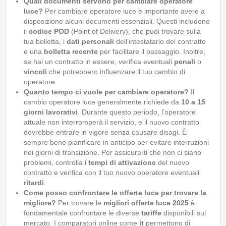
Quali documenti servono per cambiare operatore
luce?
Per cambiare operatore luce è importante avere a
disposizione alcuni documenti essenziali. Questi includono
il
codice POD
(Point of Delivery), che puoi trovare sulla
tua bolletta, i
dati personali
dell’intestatario del contratto
e una
bolletta recente
per facilitare il passaggio. Inoltre,
se hai un contratto in essere, verifica eventuali
penali
o
vincoli
che potrebbero influenzare il tuo cambio di
operatore.
Quanto tempo ci vuole per cambiare operatore?
Il
cambio operatore luce generalmente richiede da
10 a 15
giorni lavorativi
. Durante questo periodo, l’operatore
attuale non interromperà il servizio, e il nuovo contratto
dovrebbe entrare in vigore senza causare disagi. È
sempre bene pianificare in anticipo per evitare interruzioni
nei giorni di transizione. Per assicurarti che non ci siano
problemi, controlla i
tempi di attivazione
del nuovo
contratto e verifica con il tuo nuovo operatore eventuali
ritardi
.
Come posso confrontare le offerte luce per trovare la
migliore?
Per trovare le
migliori offerte luce 2025
è
fondamentale confrontare le diverse
tariffe
disponibili sul
mercato. I comparatori online come
it
permettono di