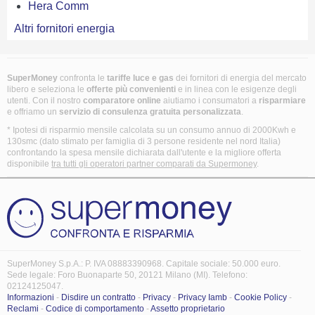
Hera Comm
Altri fornitori energia
SuperMoney
confronta le
tariffe luce e gas
dei fornitori di energia del mercato
libero e seleziona le
offerte più convenienti
e in linea con le esigenze degli
utenti. Con il nostro
comparatore online
aiutiamo i consumatori a
risparmiare
e offriamo un
servizio di consulenza gratuita
personalizzata
.
* Ipotesi di risparmio mensile calcolata su un consumo annuo di 2000Kwh e
130smc (dato stimato per famiglia di 3 persone residente nel nord Italia)
confrontando la spesa mensile dichiarata dall'utente e la migliore offerta
disponibile
tra tutti gli operatori partner comparati da Supermoney
.
SuperMoney S.p.A.: P. IVA 08883390968. Capitale sociale: 50.000 euro.
Sede legale: Foro Buonaparte 50, 20121 Milano (MI). Telefono:
02124125047.
Informazioni
-
Disdire un contratto
-
Privacy
-
Privacy Iamb
-
Cookie Policy
-
Reclami
-
Codice di comportamento
-
Assetto proprietario