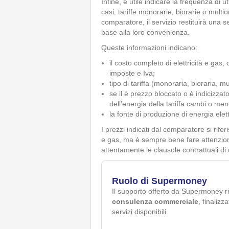
Infine, è utile indicare la frequenza di u
casi, tariffe monorarie, biorarie o multior
comparatore, il servizio restituirà una ser
base alla loro convenienza.
Queste informazioni indicano:
il costo completo di elettricità e gas,
imposte e Iva;
tipo di tariffa (monoraria, bioraria, mu
se il è prezzo bloccato o è indicizza
dell’energia della tariffa cambi o men
la fonte di produzione di energia elett
I prezzi indicati dal comparatore si rifer
e gas, ma è sempre bene fare attenzione
attentamente le clausole contrattuali di 
Ruolo di Supermoney
Il supporto offerto da Supermoney r
consulenza commerciale
, finalizz
servizi disponibili.