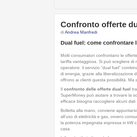
Confronto offerte du
di
Andrea Manfredi
Dual fuel: come confrontare l
Molti consumatori confrontano le offerte
tariffa vantaggiosa. Si può scegliere di r
operatore: il servizio “dual fuel” combi
di energia, grazie alla liberalizzazione
offrono ai clienti questa possibilità. Ma
Il
confronto delle offerte dual fuel
tra
SuperMoney può aiutare a trovare la so
efficace bisogna raccogliere alcuni dati
Bolletta alla mano, conviene appuntarsi
all’uso di elettricità e gas, ovvero co
la potenza impegnata espressa in kW che
casa.