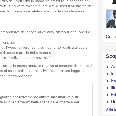
tilizzo dell’elettricità in modo da preferire, a seconda dei
arie. Una volta raccolti questi dati e inseriti all’interno del
ie di informazioni relative alle offerte classificate in
 comprensivo dei servizi di vendita, distribuzione, oneri e
Guard
ltioraria);
to dall’Aeeg, ovvero se la componente relativa al costo
o rispetto a quello delle materie prime;
Scop
rica (tradizionale o rinnovabile).
iscono alla spesa annuale relativa ai consumi di elettricità
Ac
 ai costi reali e complessivi della fornitura leggendo
Ir
ogni tariffa proposta.
En
Il
Ed
iguarda esclusivamente attività
informative e di
H
ate all’orientamento nella scelta delle offerte e dei
Altri 