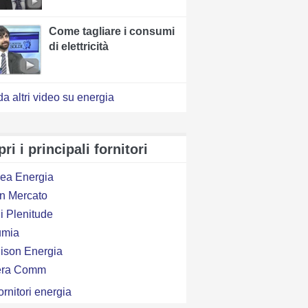
Come tagliare i consumi
di elettricità
a altri video su energia
ri i principali fornitori
ea Energia
en Mercato
i Plenitude
lumia
ison Energia
era Comm
fornitori energia