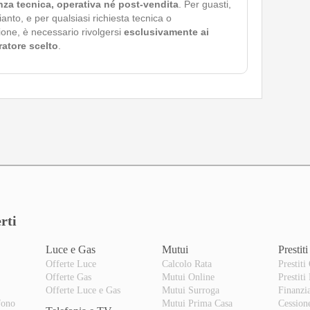
nza tecnica, operativa né post-vendita
. Per guasti,
pianto, e per qualsiasi richiesta tecnica o
ione, è necessario rivolgersi
esclusivamente ai
eratore scelto
.
rti
Luce e Gas
Mutui
Prestiti
Offerte Luce
Calcolo Rata
Prestiti
Offerte Gas
Mutui Online
Prestiti
o
Offerte Luce e Gas
Mutui Surroga
Finanzi
fono
Mutui Prima Casa
Cession