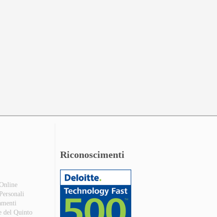
Riconoscimenti
 Online
 Personali
amenti
e del Quinto