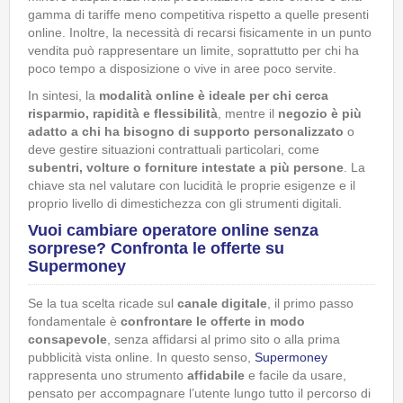
gamma di tariffe meno competitiva rispetto a quelle presenti
online. Inoltre, la necessità di recarsi fisicamente in un punto
vendita può rappresentare un limite, soprattutto per chi ha
poco tempo a disposizione o vive in aree poco servite.
In sintesi, la
modalità online è ideale per chi cerca
risparmio, rapidità e flessibilità
, mentre il
negozio è più
adatto a chi ha bisogno di supporto personalizzato
o
deve gestire situazioni contrattuali particolari, come
subentri, volture o forniture intestate a più persone
. La
chiave sta nel valutare con lucidità le proprie esigenze e il
proprio livello di dimestichezza con gli strumenti digitali.
Vuoi cambiare operatore online senza
sorprese? Confronta le offerte su
Supermoney
Se la tua scelta ricade sul
canale digitale
, il primo passo
fondamentale è
confrontare le offerte in modo
consapevole
, senza affidarsi al primo sito o alla prima
pubblicità vista online. In questo senso,
Supermoney
rappresenta uno strumento
affidabile
e facile da usare,
pensato per accompagnare l’utente lungo tutto il percorso di