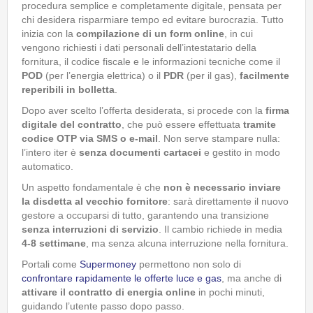
procedura semplice e completamente digitale, pensata per
chi desidera risparmiare tempo ed evitare burocrazia. Tutto
inizia con la
compilazione di un form online
, in cui
vengono richiesti i dati personali dell’intestatario della
fornitura, il codice fiscale e le informazioni tecniche come il
POD
(per l’energia elettrica) o il
PDR
(per il gas),
facilmente
reperibili in bolletta
.
Dopo aver scelto l’offerta desiderata, si procede con la
firma
digitale del contratto
, che può essere effettuata
tramite
codice OTP via SMS o e-mail
. Non serve stampare nulla:
l’intero iter è
senza documenti cartacei
e gestito in modo
automatico.
Un aspetto fondamentale è che
non è necessario inviare
la disdetta al vecchio fornitore
: sarà direttamente il nuovo
gestore a occuparsi di tutto, garantendo una transizione
senza interruzioni di servizio
. Il cambio richiede in media
4-8 settimane
, ma senza alcuna interruzione nella fornitura.
Portali come
Supermoney
permettono non solo di
confrontare rapidamente le offerte luce e gas
, ma anche di
attivare il contratto di energia online
in pochi minuti,
guidando l’utente passo dopo passo.