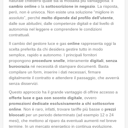
naturale chiedersi quale sia la modalità più vantaggiosa: il
cambio online
o la
sottoscrizione in negozio
. La risposta,
però, non è univoca. Non esiste una soluzione “migliore in
assoluto”, perché
molto dipende dal profilo dell’utente
,
dalle sue abitudini, dalle competenze digitali e dal livello di
autonomia nel leggere e comprendere le condizioni
contrattuali.
Il cambio del gestore luce e gas
online
rappresenta oggi la
scelta preferita da chi desidera gestire tutto in modo
semplice, rapido e autonomo. I principali fornitori
propongono
procedure snelle
, interamente
digitali
,
senza
burocrazia
né necessità di stampare documenti. Basta
compilare un form, inserire i dati necessari, firmare
digitalmente il contratto e attendere il passaggio, che avverrà
senza disservizi.
Questo approccio ha il grande vantaggio di offrire accesso a
offerte luce e gas con sconto digitale
, ovvero
promozioni dedicate
esclusivamente a chi sottoscrive
online
. Non è raro, infatti, trovare tariffe più basse o
prezzi
bloccati
per un periodo determinato (ad esempio 12 o 24
mesi), che mettono al riparo da eventuali aumenti nel breve
termine. In un mercato energetico in continua evoluzione,