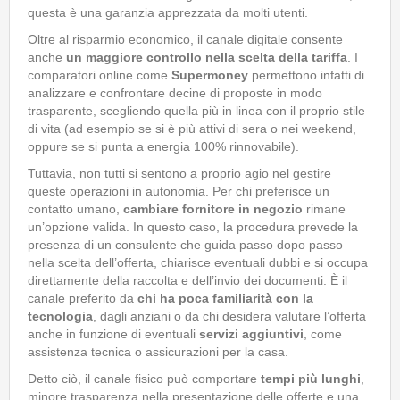
questa è una garanzia apprezzata da molti utenti.
Oltre al risparmio economico, il canale digitale consente
anche
un maggiore controllo nella scelta della tariffa
. I
comparatori online come
Supermoney
permettono infatti di
analizzare e confrontare decine di proposte in modo
trasparente, scegliendo quella più in linea con il proprio stile
di vita (ad esempio se si è più attivi di sera o nei weekend,
oppure se si punta a energia 100% rinnovabile).
Tuttavia, non tutti si sentono a proprio agio nel gestire
queste operazioni in autonomia. Per chi preferisce un
contatto umano,
cambiare fornitore in negozio
rimane
un’opzione valida. In questo caso, la procedura prevede la
presenza di un consulente che guida passo dopo passo
nella scelta dell’offerta, chiarisce eventuali dubbi e si occupa
direttamente della raccolta e dell’invio dei documenti. È il
canale preferito da
chi ha poca familiarità con la
tecnologia
, dagli anziani o da chi desidera valutare l’offerta
anche in funzione di eventuali
servizi aggiuntivi
, come
assistenza tecnica o assicurazioni per la casa.
Detto ciò, il canale fisico può comportare
tempi più lunghi
,
minore trasparenza nella presentazione delle offerte e una