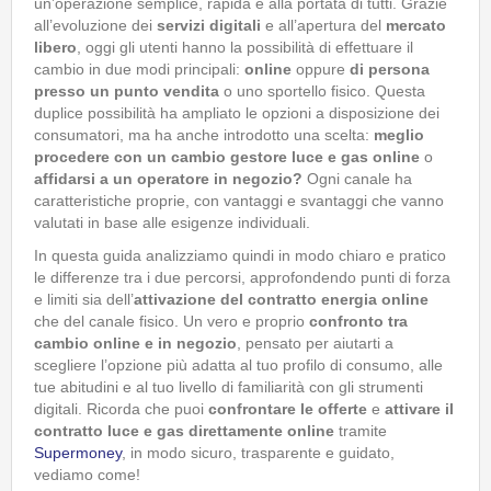
un’operazione semplice, rapida e alla portata di tutti. Grazie
all’evoluzione dei
servizi digitali
e all’apertura del
mercato
libero
, oggi gli utenti hanno la possibilità di effettuare il
cambio in due modi principali:
online
oppure
di persona
presso un punto vendita
o uno sportello fisico. Questa
duplice possibilità ha ampliato le opzioni a disposizione dei
consumatori, ma ha anche introdotto una scelta:
meglio
procedere con un cambio gestore luce e gas online
o
affidarsi a un operatore in negozio?
Ogni canale ha
caratteristiche proprie, con vantaggi e svantaggi che vanno
valutati in base alle esigenze individuali.
In questa guida analizziamo quindi in modo chiaro e pratico
le differenze tra i due percorsi, approfondendo punti di forza
e limiti sia dell’
attivazione del contratto energia online
che del canale fisico. Un vero e proprio
confronto tra
cambio online e in negozio
, pensato per aiutarti a
scegliere l’opzione più adatta al tuo profilo di consumo, alle
tue abitudini e al tuo livello di familiarità con gli strumenti
digitali. Ricorda che puoi
confrontare le offerte
e
attivare il
contratto luce e gas direttamente online
tramite
Supermoney
, in modo sicuro, trasparente e guidato,
vediamo come!