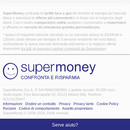
SuperMoney
confronta le
tariffe luce e gas
dei fornitori di energia del mercato
libero e seleziona le
offerte più convenienti
e in linea con le esigenze degli
utenti. Con il nostro
comparatore online
aiutiamo i consumatori a
risparmiare
e offriamo un
servizio di consulenza gratuita
personalizzata
.
* Ipotesi di risparmio mensile calcolata su un consumo annuo di 2000Kwh e
130smc (dato stimato per famiglia di 3 persone residente nel nord Italia)
confrontando la spesa mensile dichiarata dall'utente e la migliore offerta
disponibile
tra tutti gli operatori partner comparati da Supermoney
.
SuperMoney S.p.A.: P. IVA 08883390968. Capitale sociale: 50.000 euro.
Sede legale: Foro Buonaparte 50, 20121 Milano (MI). Telefono:
02124125047.
Informazioni
-
Disdire un contratto
-
Privacy
-
Privacy Iamb
-
Cookie Policy
-
Reclami
-
Codice di comportamento
-
Assetto proprietario
SuperMoney © 2008-2028. Diritti riservati.
Serve aiuto?