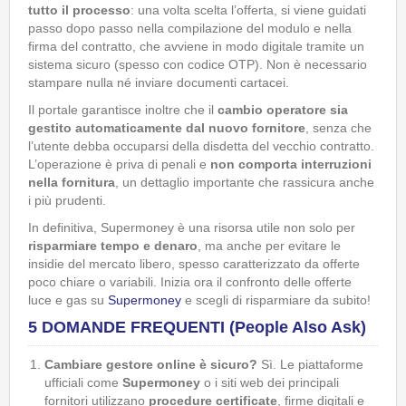
tutto il processo
: una volta scelta l’offerta, si viene guidati
passo dopo passo nella compilazione del modulo e nella
firma del contratto, che avviene in modo digitale tramite un
sistema sicuro (spesso con codice OTP). Non è necessario
stampare nulla né inviare documenti cartacei.
Il portale garantisce inoltre che il
cambio operatore sia
gestito automaticamente dal nuovo fornitore
, senza che
l’utente debba occuparsi della disdetta del vecchio contratto.
L’operazione è priva di penali e
non comporta interruzioni
nella fornitura
, un dettaglio importante che rassicura anche
i più prudenti.
In definitiva, Supermoney è una risorsa utile non solo per
risparmiare tempo e denaro
, ma anche per evitare le
insidie del mercato libero, spesso caratterizzato da offerte
poco chiare o variabili. Inizia ora il confronto delle offerte
luce e gas su
Supermoney
e scegli di risparmiare da subito!
5 DOMANDE FREQUENTI (People Also Ask)
Cambiare gestore online è sicuro?
Sì. Le piattaforme
ufficiali come
Supermoney
o i siti web dei principali
fornitori utilizzano
procedure certificate
, firme digitali e