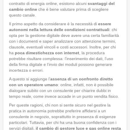
contratto di energia online, esistono alcuni
svantaggi del
cambio online
che è bene valutare prima di scegliere
questo canale.
Il primo aspetto da considerare è la necessità di
essere
autonomi nella lettura delle condizioni contrattuali
: chi
opta per la gestione digitale deve avere una certa familiarità
con i documenti e saper analizzare con attenzione termini,
clausole, eventuali vincoli e costi accessori. Inoltre, per chi
ha
poca dimestichezza con internet
, la procedura
potrebbe risultare complessa: l’inserimento dei dati, l’uso
della firma digitale e l’invio dei moduli possono generare
incertezza o errori.
A questo si aggiunge l’
assenza di un confronto diretto
con un operatore umano
: online, infatti, non è possibile
dialogare subito con un consulente per chiarire dubbi in
tempo reale, come invece accade in un punto vendita fisico.
Per queste ragioni, chi non si sente sicuro nel gestire la
pratica in autonomia potrebbe preferire affidarsi a un
consulente in negozio, soprattutto in presenza di esigenze
particolari. Tuttavia, per chi ha una buona confidenza con i
servizi digitali,
il cambio di gestore luce e gas online resta