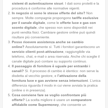
sistemi di autenticazione sicuri
. I dati sono protetti e la
procedura è conforme alle normative vigenti.
In negozio ci sono le stesse offerte del sito?
Non
sempre. Molte compagnie propongono
tariffe esclusive
per il canale digitale
, come le
offerte luce e gas con
sconto digitale
, che spesso non sono disponibili nei
punti vendita fisici. Cambiare gestore online può quindi
risultare più conveniente.
Posso ricevere assistenza anche se cambio
online?
Assolutamente sì. Tutti i fornitori garantiscono un
servizio clienti post-attivazione
, raggiungibile via
telefono, chat, e-mail o area riservata. Anche chi sceglie il
canale digitale può contare su supporto continuo.
Il passaggio di fornitore è uguale per entrambi i
canali?
Sì. Il processo di cambio è identico: non serve la
disdetta al vecchio gestore, e
l’attivazione della
fornitura luce e gas avviene senza interruzioni
. L’unica
differenza riguarda il modo in cui viene avviata la pratica
(online o in presenza).
Cosa conviene fare se voglio confrontare più
offerte?
La scelta migliore è usare un
comparatore
affidabile come Supermoney
, che consente un