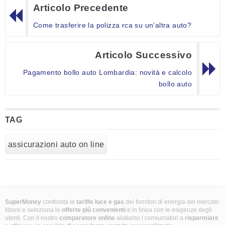
Articolo Precedente
Come trasferire la polizza rca su un’altra auto?
Articolo Successivo
Pagamento bollo auto Lombardia: novità e calcolo
bollo auto
TAG
assicurazioni auto on line
SuperMoney
confronta le
tariffe luce e gas
dei fornitori di energia del mercato
libero e seleziona le
offerte più convenienti
e in linea con le esigenze degli
utenti. Con il nostro
comparatore online
aiutiamo i consumatori a
risparmiare