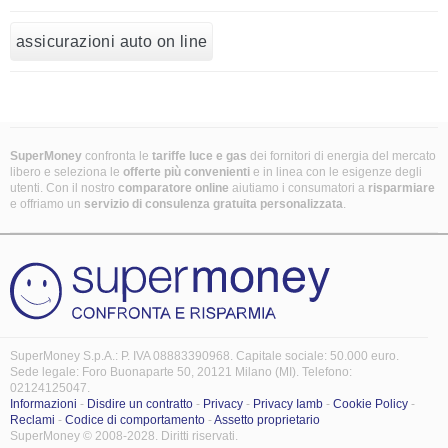
assicurazioni auto on line
SuperMoney
confronta le
tariffe luce e gas
dei fornitori di energia del mercato
libero e seleziona le
offerte più convenienti
e in linea con le esigenze degli
utenti. Con il nostro
comparatore online
aiutiamo i consumatori a
risparmiare
e offriamo un
servizio di consulenza gratuita
personalizzata
.
SuperMoney S.p.A.: P. IVA 08883390968. Capitale sociale: 50.000 euro.
Sede legale: Foro Buonaparte 50, 20121 Milano (MI). Telefono:
02124125047.
Informazioni
-
Disdire un contratto
-
Privacy
-
Privacy Iamb
-
Cookie Policy
-
Reclami
-
Codice di comportamento
-
Assetto proprietario
SuperMoney © 2008-2028. Diritti riservati.