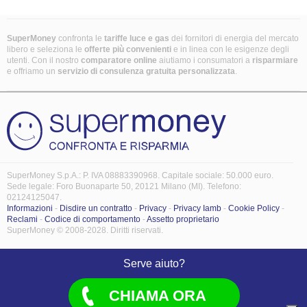
SuperMoney
confronta le
tariffe luce e gas
dei fornitori di energia del mercato
libero e seleziona le
offerte più convenienti
e in linea con le esigenze degli
utenti. Con il nostro
comparatore online
aiutiamo i consumatori a
risparmiare
e offriamo un
servizio di consulenza gratuita
personalizzata
.
SuperMoney S.p.A.: P. IVA 08883390968. Capitale sociale: 50.000 euro.
Sede legale: Foro Buonaparte 50, 20121 Milano (MI). Telefono:
02124125047.
Informazioni
-
Disdire un contratto
-
Privacy
-
Privacy Iamb
-
Cookie Policy
-
Reclami
-
Codice di comportamento
-
Assetto proprietario
SuperMoney © 2008-2028. Diritti riservati.
Serve aiuto?
CHIAMA ORA