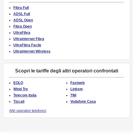
Fibra Full
ADSL Full
ADSL Open
Fibra Open
UltraFibra
Ultrainternet Fibra
UltraFibra Facile
Ultrainternet Wireless
Scopri le tariffe degli altri operatori confrontati
EOLO
Fastweb
Wind Tre
Linkem
Telecom Italia
TIM
Tiscali
Vodafone Casa
Altri operatori telefonici