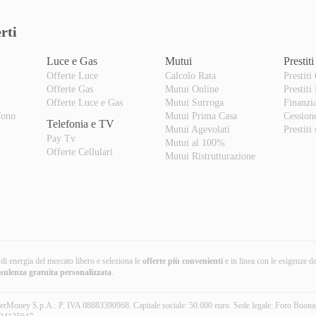
rti
Luce e Gas
Mutui
Prestiti
Offerte Luce
Calcolo Rata
Prestiti
Offerte Gas
Mutui Online
Prestiti
o
Offerte Luce e Gas
Mutui Surroga
Finanzi
fono
Mutui Prima Casa
Cession
Telefonia e TV
Mutui Agevolati
Prestiti
Pay Tv
Mutui al 100%
Offerte Cellulari
Mutui Ristrutturazione
i di energia del mercato libero e seleziona le
offerte più convenienti
e in linea con le esigenze d
nsulenza gratuita
personalizzata
.
erMoney S.p.A.: P. IVA 08883390968. Capitale sociale: 50.000 euro. Sede legale: Foro Buona