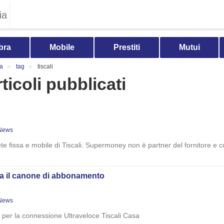
ia
bra
Mobile
Prestiti
Mutui
ia
tag
tiscali
articoli pubblicati
News
te fissa e mobile di Tiscali. Supermoney non è partner del fornitore e co
osta il canone di abbonamento
News
e per la connessione Ultraveloce Tiscali Casa