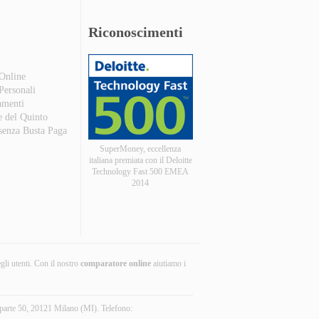
Riconoscimenti
 Online
 Personali
amenti
e del Quinto
 senza Busta Paga
SuperMoney, eccellenza
italiana premiata con il Deloitte
Technology Fast 500 EMEA
2014
egli utenti. Con il nostro
comparatore online
aiutiamo i
parte 50, 20121 Milano (MI). Telefono: