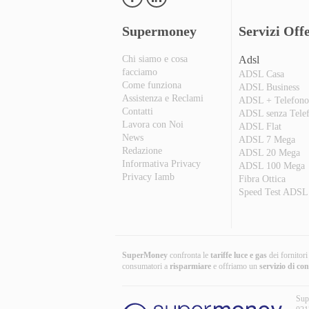
Supermoney
Servizi Offe
Chi siamo e cosa
Adsl
facciamo
ADSL Casa
Come funziona
ADSL Business
Assistenza e Reclami
ADSL + Telefon
Contatti
ADSL senza Tele
Lavora con Noi
ADSL Flat
News
ADSL 7 Mega
Redazione
ADSL 20 Mega
Informativa Privacy
ADSL 100 Mega
Privacy Iamb
Fibra Ottica
Speed Test ADSL
SuperMoney
confronta le
tariffe luce e gas
dei fornitor
consumatori a
risparmiare
e offriamo un
servizio di co
Sup