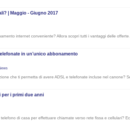
ali? | Maggio - Giugno 2017
namento internet conveniente? Allora scopri tutti i vantaggi delle offert
 telefonate in un’unico abbonamento
News
uzione che ti permetta di avere ADSL e telefonate incluse nel canone? Sco
ti per i primi due anni
o telefono di casa per effettuare chiamate verso rete fissa e cellulari? Ec