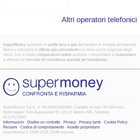
Altri operatori telefonici
SuperMoney
confronta le
tariffe luce e gas
dei fornitori di energia del mercato
libero e seleziona le
offerte più convenienti
e in linea con le esigenze degli
utenti. Con il nostro
comparatore online
aiutiamo i consumatori a
risparmiare
e offriamo un
servizio di consulenza gratuita
personalizzata
.
SuperMoney S.p.A.: P. IVA 08883390968. Capitale sociale: 50.000 euro.
Sede legale: Foro Buonaparte 50, 20121 Milano (MI). Telefono:
02124125047.
Informazioni
-
Disdire un contratto
-
Privacy
-
Privacy Iamb
-
Cookie Policy
-
Reclami
-
Codice di comportamento
-
Assetto proprietario
SuperMoney © 2008-2028. Diritti riservati.